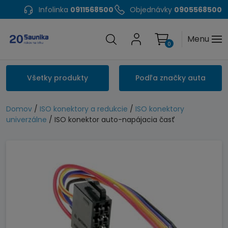
Infolinka
0911568500
Objednávky
0905568500
Menu
0
Všetky produkty
Podľa značky auta
Domov
/
ISO konektory a redukcie
/
ISO konektory
univerzálne
/ ISO konektor auto-napájacia časť