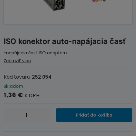
ISO konektor auto-napájacia časť
-napájacia časť ISO adaptéru
Zobraziť viac
Kód tovaru:
252 054
Skladom
1,36
€
s DPH
množstvo
Pridať do košíka
ISO
konektor
auto-