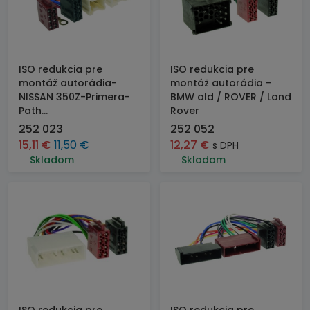
ISO redukcia pre
ISO redukcia pre
montáž autorádia-
montáž autorádia -
NISSAN 350Z-Primera-
BMW old / ROVER / Land
Path...
Rover
252 023
252 052
15,11
€
11,50
€
12,27
€
s DPH
Skladom
Skladom