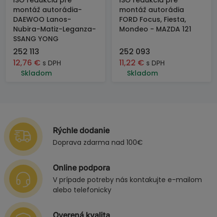
ISO redukcia pre
ISO redukcia pre
montáž autorádia-
montáž autorádia
DAEWOO Lanos-
FORD Focus, Fiesta,
Nubira-Matiz-Leganza-
Mondeo - MAZDA 121
SSANG YONG
252 113
252 093
12,76
€
11,22
€
s DPH
s DPH
Skladom
Skladom
Rýchle dodanie
Doprava zdarma nad 100€
Online podpora
V prípade potreby nás kontakujte e-mailom
alebo telefonicky
Overená kvalita