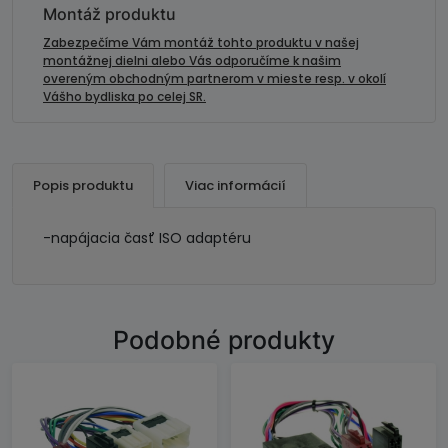
napájacia
Montáž produktu
časť
Zabezpečíme Vám montáž tohto produktu v našej
montážnej dielni alebo Vás odporučíme k našim
overeným obchodným partnerom v mieste resp. v okolí
Vášho bydliska po celej SR.
Popis produktu
Viac informácií
-napájacia časť ISO adaptéru
Podobné produkty