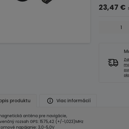
23,47
€
množstvo
GPS
magnetická
anténa
AGP103
Mo
Wiclic
Za
mo
ov
oko
opis produktu
Viac informácií
agnetická anténa pre navigácie,
kvenčný rozsah GPS: 1575,42 (+/-1,023)MHz
tomové napájanie: 3,0-5,0V