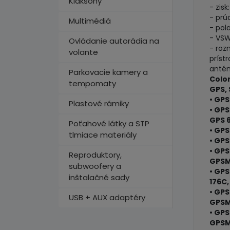
Klaksóny
- zisk
- prú
Multimédiá
- pol
- VSW
Ovládanie autorádia na
- roz
volante
príst
antén
Parkovacie kamery a
Color
tempomaty
GPS, 
• GPS 
Plastové rámiky
• GPS
GPS 6
Poťahové látky a STP
• GPS
tlmiace materiály
• GPS
• GPS
Reproduktory,
GPSM
subwoofery a
• GP
inštalačné sady
176C
• GP
USB + AUX adaptéry
GPSM
• GP
GPSM