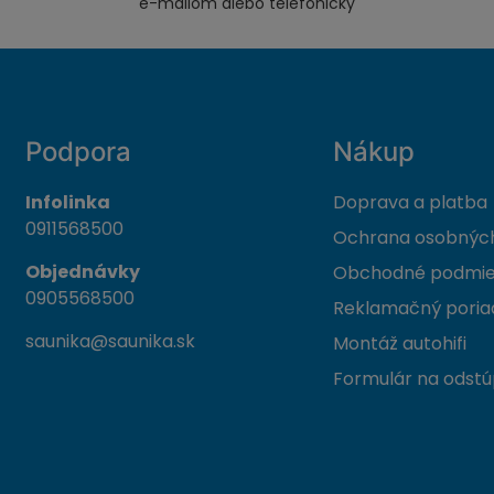
e-mailom alebo telefonicky
Podpora
Nákup
Infolinka
Doprava a platba
0911568500
Ochrana osobných
Objednávky
Obchodné podmi
0905568500
Reklamačný poria
saunika@saunika.sk
Montáž autohifi
Formulár na odstú