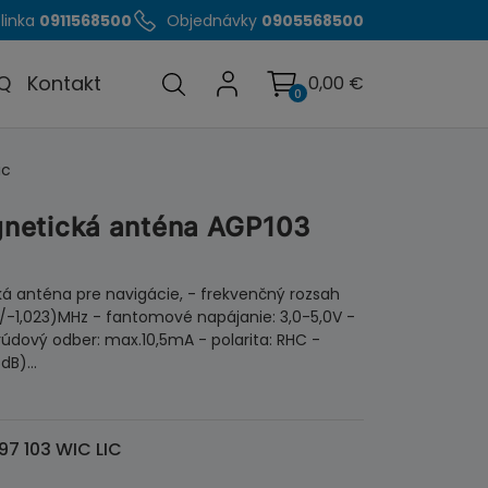
linka
0911568500
Objednávky
0905568500
Q
Kontakt
0,00
€
0
ic
netická anténa AGP103
 anténa pre navigácie, - frekvenčný rozsah
+/-1,023)MHz - fantomové napájanie: 3,0-5,0V -
prúdový odber: max.10,5mA - polarita: RHC -
,5dB)…
97 103 WIC LIC