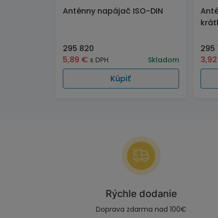
Anténny napájač ISO-DIN
Anté
krát
295 820
295 
5,89
€
3,9
s DPH
Skladom
Kúpiť
Rýchle dodanie
Doprava zdarma nad 100€