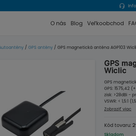
Info
O nás
Blog
Veľkoobchod
FA
Autoantény
/
GPS antény
/ GPS magnetická anténa AGP103 Wicl
GPS mag
Wiclic
GPS magnetická
GPS: 1575,42 (
zisk: >28dBi - 
VSWR: < 1,5:1 (1
Zobraziť viac
Kód tovaru:
2
Skladom