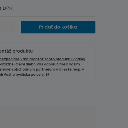
s DPH
Pridať do košíka
ntáž produktu
bezpečíme Vám montáž tohto produktu v našej
ntážnej dielni alebo Vás odporučíme k našim
ereným obchodným partnerom v mieste resp. v
lí Vášho bydliska po celej SR.