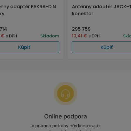
nny adaptér FAKRA-DIN
Anténny adaptér JACK-
ky
konektor
714
295 759
2
€
10,41
€
s DPH
Skladom
s DPH
Skl
Kúpiť
Kúpiť
Online podpora
V prípade potreby nás kontakujte