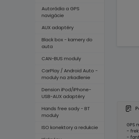
Autorádia a GPS
navigácie
AUX adaptéry
Black box - kamery do
auta
CAN-BUS moduly
CarPlay / Android Auto -
moduly na zrkadlenie
Dension iPod/iPhone-
USB-AUX adaptéry
Hands free sady - BT
P
moduly
GPS m
ISO konektory a redukcie
- fre
- fan