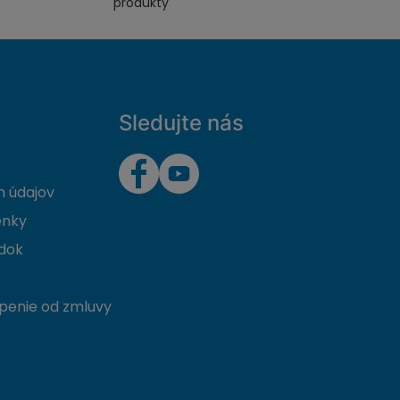
produkty
Sledujte nás
 údajov
enky
dok
penie od zmluvy