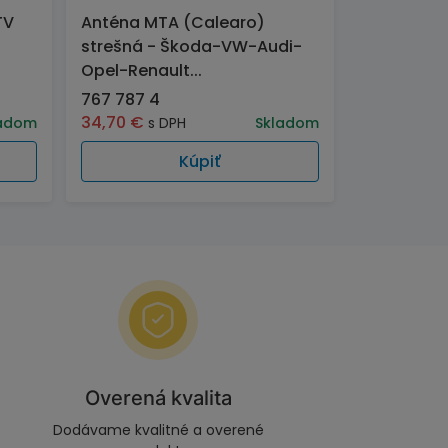
TV
Anténa MTA (Calearo)
strešná - Škoda-VW-Audi-
Opel-Renault...
767 787 4
34,70
€
adom
s DPH
Skladom
Kúpiť
Overená kvalita
Dodávame kvalitné a overené