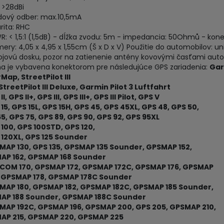
: >28dBi
dový odber: max.10,5mA
arita: RHC
R: < 1,5:1 (1,5dB) - dĺžka zvodu: 5m - impedancia: 50Ohmů - kone
mery: 4,05 x 4,95 x 1,55cm (Š x D x V) Použitie do automobilov: 
rojovú dosku, pozor na zatienenie antény kovovými časťami aut
a je vybavena konektorom pre následujúce GPS zariadenia:
Gar
Map, StreetPilot III
StreetPilot III Deluxe, Garmin Pilot 3 Luftfahrt
II, GPS II+, GPS III, GPS III+, GPS III Pilot, GPS V
 15, GPS 15L, GPS 15H, GPS 45, GPS 45XL, GPS 48, GPS 50,
5, GPS 75, GPS 89, GPS 90, GPS 92, GPS 95XL
 100, GPS 100STD, GPS 120,
 120XL, GPS 125 Sounder
MAP 130, GPS 135, GPSMAP 135 Sounder, GPSMAP 152,
AP 162, GPSMAP 168 Sounder
SCOM 170, GPSMAP 172, GPSMAP 172C, GPSMAP 176, GPSMAP
, GPSMAP 178, GPSMAP 178C Sounder
SMAP 180, GPSMAP 182, GPSMAP 182C, GPSMAP 185 Sounder,
AP 188 Sounder, GPSMAP 188C Sounder
SMAP 192C, GPSMAP 196, GPSMAP 200, GPS 205, GPSMAP 210,
AP 215, GPSMAP 220, GPSMAP 225