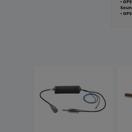
• GP
Soun
• GP