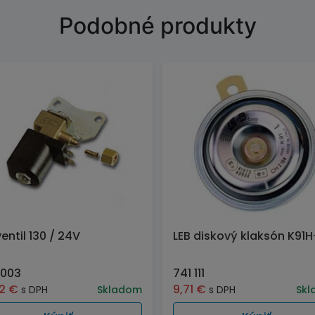
Podobné produkty
ventil 130 / 24V
LEB diskový klaksón K91
 003
741 111
52
€
9,71
€
s DPH
Skladom
s DPH
Skl