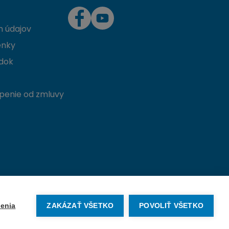
 údajov
enky
dok
penie od zmluvy
Vytvorené na mieru od
denva.sk
enia
ZAKÁZAŤ VŠETKO
POVOLIŤ VŠETKO