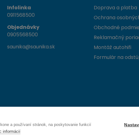
Infolinka
Doprava a platba
0911568500
Ochrana osobných
Objednávky
Obchodné podmi
0905568500
Reklamačný poria
saunika@saunika.sk
Montáž autohifi
Formulár na odstú
 Trenčín
one a používaní stránok, na poskytovanie funkcií
Nastav
c informácií
Právo na odstúpenie od zmluvy — odoslať žiadosť o odstúpenie