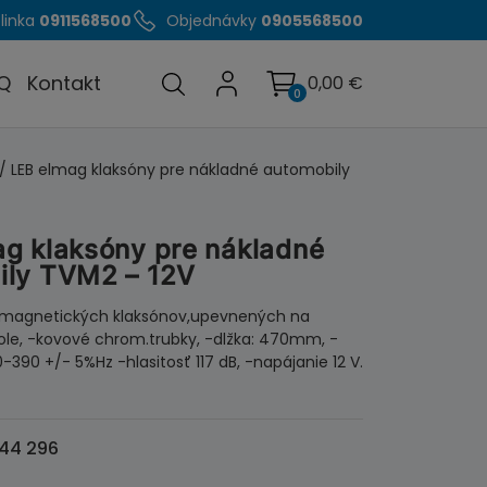
linka
0911568500
Objednávky
0905568500
Q
Kontakt
0,00
€
0
/ LEB elmag klaksóny pre nákladné automobily
g klaksóny pre nákladné
ily TVM2 – 12V
romagnetických klaksónov,upevnených na
ole, -kovové chrom.trubky, -dlžka: 470mm, -
-390 +/- 5%Hz -hlasitosť 117 dB, -napájanie 12 V.
44 296