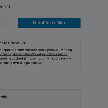
s DPH
Pridať do košíka
ntáž produktu
bezpečíme Vám montáž tohto produktu v našej
ntážnej dielni alebo Vás odporučíme k našim
ereným obchodným partnerom v mieste resp. v
lí Vášho bydliska po celej SR.
zole,