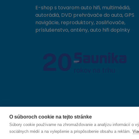
E-shop s tovarom auto hifi, multimédiá,
autorádiá, DVD prehrávače do auta, GPS
navigácie, reproduktory, zosilňovače,
príslušenstvo, antény, auto hifi doplnky
O súboroch cookie na tejto stránke
© 2026 SAUNIKA spol. s r.o. Zlatovská 1783, 911 05
Súbory cookie používame na zhromažďovanie a analýzu informácií o výk
sociálnych médií a na vylepšenie a prispôsobenie obsahu a reklám.
Via