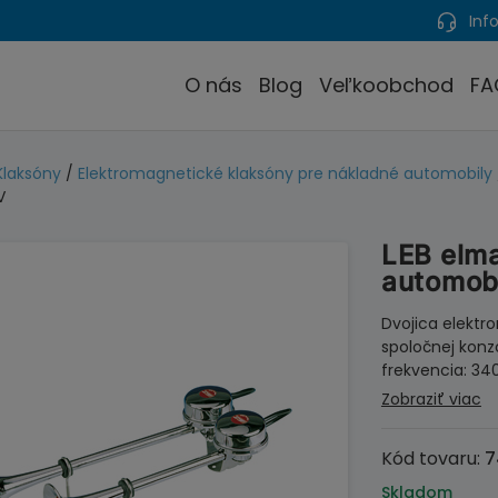
Info
O nás
Blog
Veľkoobchod
FA
Klaksóny
/
Elektromagnetické klaksóny pre nákladné automobily
V
LEB elma
automob
Dvojica elekt
spoločnej konz
frekvencia: 340
Zobraziť viac
Kód tovaru:
7
Skladom