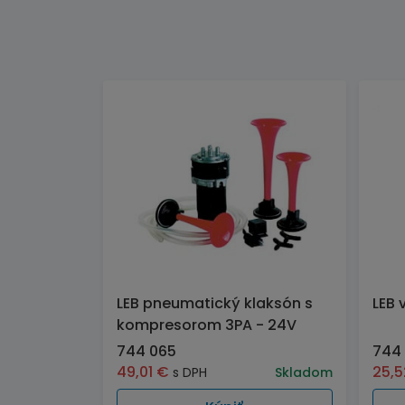
LEB pneumatický klaksón s
LEB 
kompresorom 3PA - 24V
744 065
744
49,01
€
25,
s DPH
Skladom