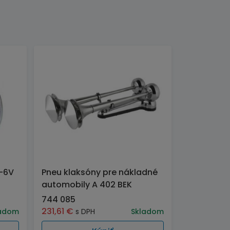
H-6V
Pneu klaksóny pre nákladné
automobily A 402 BEK
744 085
231,61
€
adom
s DPH
Skladom