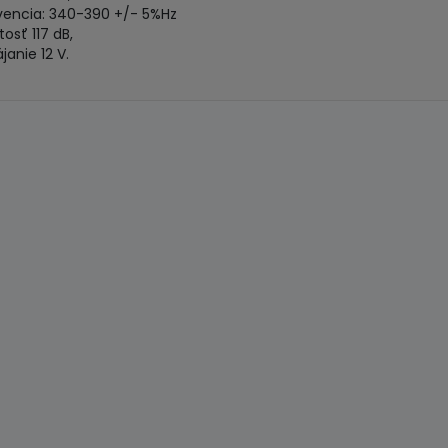
vencia: 340-390 +/- 5%Hz
tosť 117 dB,
janie 12 V.