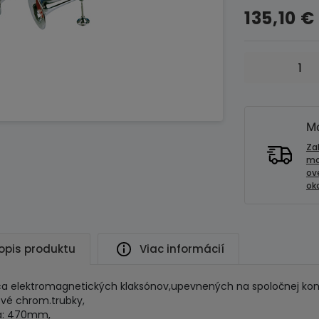
135,10
€
množstvo
LEB
elmag
klaksóny
pre
Mo
nákladné
Za
automobily
mo
ov
TVM2
oko
-
12V
opis produktu
Viac informácií
ca elektromagnetických klaksónov,upevnených na spoločnej kon
vé chrom.trubky,
a: 470mm,