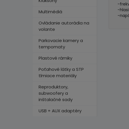
Klaksóny
-frek
-hlasi
Multimédiá
-napá
Ovládanie autorádia na
volante
Parkovacie kamery a
tempomaty
Plastové rámiky
Poťahové látky a STP
tlmiace materiály
Reproduktory,
subwoofery a
inštalačné sady
USB + AUX adaptéry