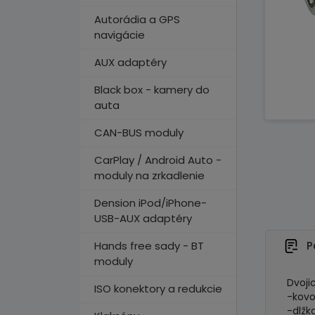
Autorádia a GPS
navigácie
AUX adaptéry
Black box - kamery do
auta
CAN-BUS moduly
CarPlay / Android Auto -
moduly na zrkadlenie
Dension iPod/iPhone-
USB-AUX adaptéry
Hands free sady - BT
P
moduly
Dvoji
ISO konektory a redukcie
-kovo
-dlžk