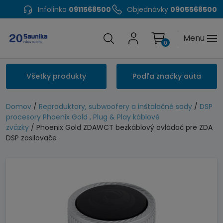
Infolinka
0911568500
Objednávky
0905568500
Menu
0
Všetky produkty
Podľa značky auta
Domov
/
Reproduktory, subwoofery a inštalačné sady
/
DSP
procesory Phoenix Gold , Plug & Play káblové
zväzky
/ Phoenix Gold ZDAWCT bezkáblový ovládač pre ZDA
DSP zosilovače