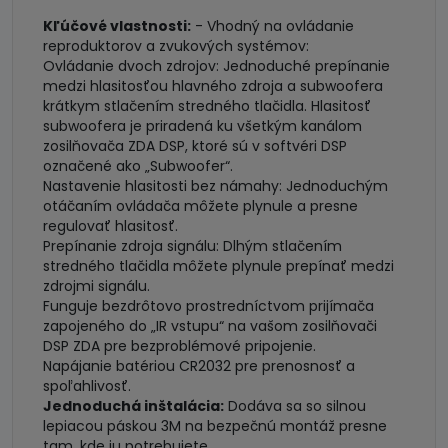
Kľúčové vlastnosti:
- Vhodný na ovládanie
reproduktorov a zvukových systémov:
Ovládanie dvoch zdrojov: Jednoduché prepínanie
medzi hlasitosťou hlavného zdroja a subwoofera
krátkym stlačením stredného tlačidla. Hlasitosť
subwoofera je priradená ku všetkým kanálom
zosilňovača ZDA DSP, ktoré sú v softvéri DSP
označené ako „Subwoofer“.
Nastavenie hlasitosti bez námahy: Jednoduchým
otáčaním ovládača môžete plynule a presne
regulovať hlasitosť.
Prepínanie zdroja signálu: Dlhým stlačením
stredného tlačidla môžete plynule prepínať medzi
zdrojmi signálu.
Funguje bezdrôtovo prostredníctvom prijímača
zapojeného do „IR vstupu“ na vašom zosilňovači
DSP ZDA pre bezproblémové pripojenie.
Napájanie batériou CR2032 pre prenosnosť a
spoľahlivosť.
Jednoduchá inštalácia:
Dodáva sa so silnou
lepiacou páskou 3M na bezpečnú montáž presne
tam, kde ju potrebujete.