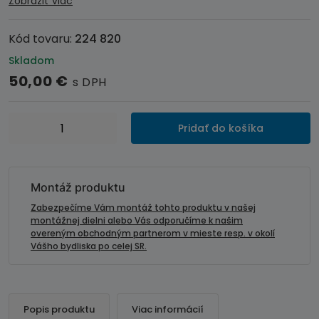
Zobraziť viac
Kód tovaru:
224 820
Skladom
50,00
€
s DPH
množstvo
Pridať do košíka
Phoenix
Gold
ZDAWCT
bezkáblový
Montáž produktu
ovládač
Zabezpečíme Vám montáž tohto produktu v našej
pre
montážnej dielni alebo Vás odporučíme k našim
overeným obchodným partnerom v mieste resp. v okolí
ZDA
Vášho bydliska po celej SR.
DSP
zosilovače
Popis produktu
Viac informácií