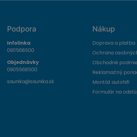
Podpora
Nákup
Infolinka
Doprava a platba
0911568500
Ochrana osobných
Objednávky
Obchodné podmi
0905568500
Reklamačný poria
saunika@saunika.sk
Montáž autohifi
Formulár na odstú