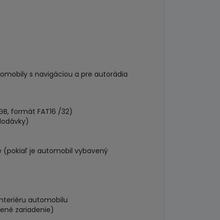
omobily s navigáciou a pre autorádia
GB, formát FAT16 /32)
 dodávky)
e (pokiaľ je automobil vybavený
interiéru automobilu
jené zariadenie)