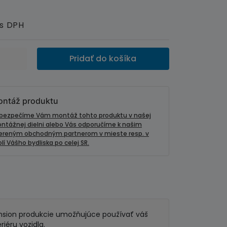
s DPH
Pridať do košíka
ntáž produktu
bezpečíme Vám montáž tohto produktu v našej
ntážnej dielni alebo Vás odporučíme k našim
ereným obchodným partnerom v mieste resp. v
lí Vášho bydliska po celej SR.
Dension produkcie umožňujúce používať váš
iéru vozidla.