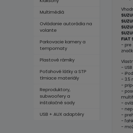
Klaksóny
Vhodn
Multimédiá
SUZUK
SUZUK
Ovládanie autorádia na
SUZU
volante
SUZU
FIAT 
Parkovacie kamery a
- pre
tempomaty
značk
Plastové rámiky
Vlastn
- USB
Poťahové látky a STP
- iPo
tlmiace materiály
- 3.5
- pri
Reproduktory,
- pos
subwoofery a
mult
inštalačné sady
- ovl
- nep
USB + AUX adaptéry
- pre
- ľah
- mož