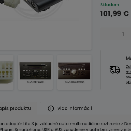
Skladom
101,99
€
množstvo
Adaptér
Dension
Lite
3
Mo
iPod-
Za
USB-
mo
ov
AUX
oko
vstup
pre
SUZUKI-
Fiat
opis produktu
Viac informácií
Sedici
on adaptér Lite 3 je základné auto multimediálne rozhranie z 
 iPhone, Smartphone, USB a AUX zariadenie v aute bez zmeny inter