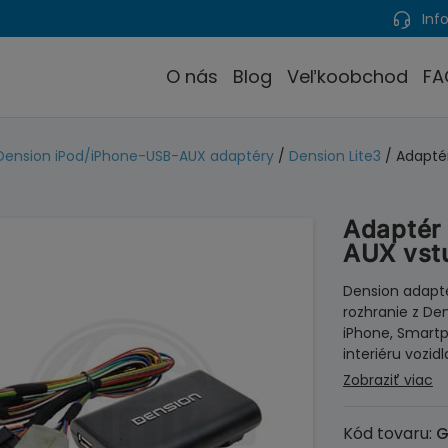
Info
O nás
Blog
Veľkoobchod
FA
Dension iPod/iPhone-USB-AUX adaptéry
/
Dension Lite3
/ Adaptér
Adaptér 
AUX vstu
Dension adapté
rozhranie z De
iPhone, Smartp
interiéru vozid
Zobraziť viac
Kód tovaru:
G