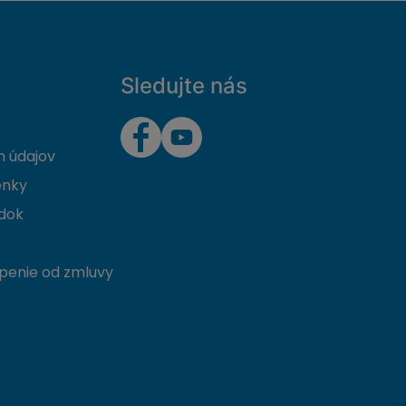
Sledujte nás
 údajov
enky
dok
penie od zmluvy