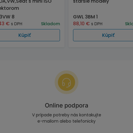
A,VW,Seat s mini ISO
staršie modely
ektorom
 3VW 8
GWL 3BM 1
,43
€
88,10
€
s DPH
Skladom
s DPH
Skl
Kúpiť
Kúpiť
Online podpora
V prípade potreby nás kontakujte
e-mailom alebo telefonicky