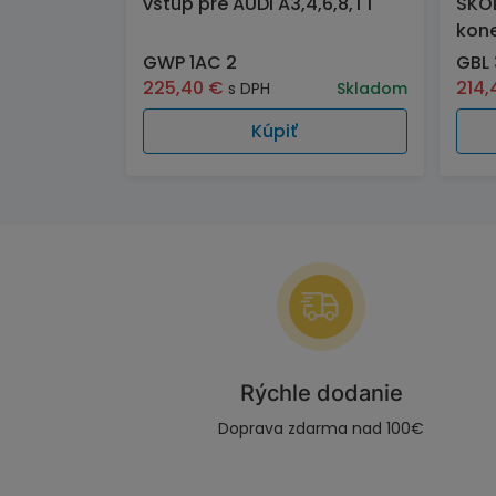
vstup pre AUDI A3,4,6,8,TT
ŠKOD
kon
GWP 1AC 2
GBL
225,40
€
214
s DPH
Skladom
Kúpiť
Rýchle dodanie
Doprava zdarma nad 100€