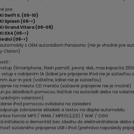
é pre:
I Swift II. (05-10)
I Splash (06->)
KI Grand Vitara (06-09)
KI SX4 (06->)
Sedici (06->)
 automobily s OEM autorádiom Panasonic (nie je vhodné pre aut
y Clarion)
osti :
 vstup (Smartphone, flash pamäť, pevný disk, max.kapacita 250
d vstup s nabíjaním 1A (kábel pre pripojenie iPod nie je súčasťou
 mm Aux-in jack (voliteľne, kábel nie je súčasťou)
pojenie na miesto CD meniča (súčasné pripojenie nie je možné)
un po skladbách pomocou tlačítok na autorádii alebo na volant
ifunkčným volantom)
ádanie iPod pomocou ovládača na zariadení
odporuje zobrazenie skladieb a textov na displai automobilu
hráva formát MP3 / WMA / MPEG1,2,2,5) / WAF / OGG
ká inštalacia a demontáž bez zásahu do elektroinštalacie alebo 
nosť súčasného pripojenia USB i iPod (prehráva naposledy pripo