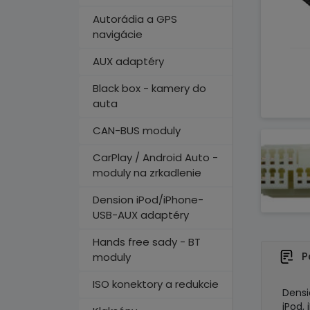
Autorádia a GPS
navigácie
AUX adaptéry
Black box - kamery do
auta
CAN-BUS moduly
CarPlay / Android Auto -
moduly na zrkadlenie
Dension iPod/iPhone-
USB-AUX adaptéry
Hands free sady - BT
P
moduly
ISO konektory a redukcie
Densi
iPod,