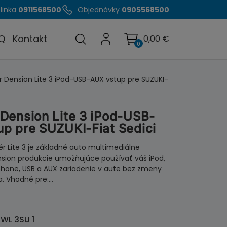
linka
0911568500
Objednávky
0905568500
Q
Kontakt
0,00
€
0
 Dension Lite 3 iPod-USB-AUX vstup pre SUZUKI-
Dension Lite 3 iPod-USB-
p pre SUZUKI-Fiat Sedici
r Lite 3 je základné auto multimediálne
nsion produkcie umožňujúce používať váš iPod,
hone, USB a AUX zariadenie v aute bez zmeny
la. Vhodné pre:…
WL 3SU 1