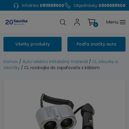
Infolinka
0911568500
Objednávky
0905568500
Menu
0
Všetky produkty
Podľa značky auta
Domov
/
Auto-elektro inštalačný materiál
/
CL zásuvky a
zástrčky
/ CL rozdvojka do zapaľovača s káblom