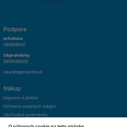
Podpora
Infolinka
0911568500
Objednávky
0905568500
saunika@saunika.sk
Nákup
Doprava a platba
Ochrana osobných údajov
Obchodné podmienky
Reklamačný poriadok
O súboroch cookie na tejto stránke