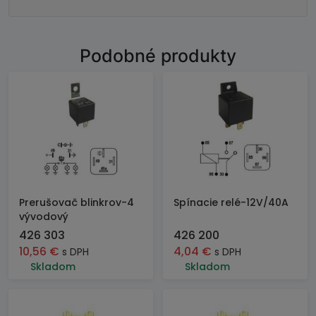
Podobné produkty
Prerušovač blinkrov-4
Spínacie relé-12V/40A
vývodový
426 303
426 200
10,56
€
4,04
€
s DPH
s DPH
Skladom
Skladom