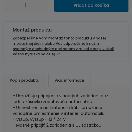
množstvo
Pridať do košíka
CL
rozdvojka
do
zapaľovača
Montáž produktu
s
Zabezpečíme Vám montáž tohto produktu v našej
káblom
montážnej dielni alebo Vás odporučíme k našim
overeným obchodným partnerom v mieste resp. v okolí
Vášho bydliska po celej SR.
Popis produktu
Viac informácií
- Umožňuje pripojenie viacerých zariadení cez
jednu zásuvku zapaľovača automobilu
- Umiestnenie na krútenom kábli umožňuje
variabilné umiestnenie v interiéri automobilu
- Vstup, výstup - 12 / 24 V
- Možné pripojiť 2 zariadenia s CL zástrčkou