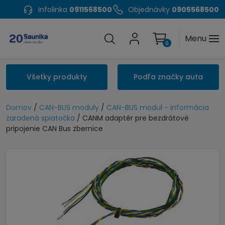
Infolinka
0911568500
Objednávky
0905568500
Menu
0
Všetky produkty
Podľa značky auta
Domov
/
CAN-BUS moduly
/
CAN-BUS modul - informácia
zaradená spiatočka
/ CANM adaptér pre bezdrátové
pripojenie CAN Bus zbernice