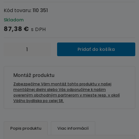
Kód tovaru:
110 351
Skladom
87,38
€
s DPH
množstvo
Pridať do košíka
CANM
adaptér
pre
bezdrátové
Montáž produktu
pripojenie
Zabezpečíme Vám montáž tohto produktu v našej
CAN
montážnej dielni alebo Vás odporučíme k našim
overeným obchodným partnerom v mieste resp. v okolí
Bus
Vášho bydliska po celej SR.
zbernice
Popis produktu
Viac informácií