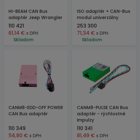
HI-BEAM CAN Bus
ISO adaptér + CAN-Bus
adaptér Jeep Wrangler
modul univerzálny
110 421
253 300
61,14
€
71,34
€
s DPH
s DPH
Skladom
Skladom
CANM8-EDD-OFF POWER
CANM8-PULSE CAN Bus
CAN Bus adaptér
adaptér - rýchlostné
impulzy
110 349
110 341
114,80
€
81,49
€
s DPH
s DPH