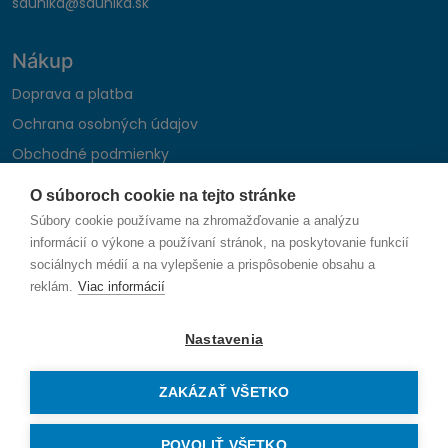
saunika@saunika.sk
Nákup
Doprava a platba
Ochrana osobných údajov
Obchodné podmienky
Reklamačný poriadok
O súboroch cookie na tejto stránke
Montáž autohifi
Súbory cookie používame na zhromažďovanie a analýzu
Formulár na odstúpenie od zmluvy
informácií o výkone a používaní stránok, na poskytovanie funkcií
sociálnych médií a na vylepšenie a prispôsobenie obsahu a
reklám.
Viac informácií
Sledujte nás
Nastavenia
ZAKÁZAŤ VŠETKO
© 2026 SAUNIKA spol. s r.o. Zlatovská 1783, 911 05 Trenčín
Vytvorené na mieru od
denva.sk
POVOLIŤ VŠETKO