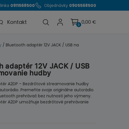
linka
0911568500
Objednávky
0905568500
Q
Kontakt
0,00
€
0
y
/ Bluetooth adaptér 12V JACK / USB na
h adaptér 12V JACK / USB
amovanie hudby
ptér A2DP – Bezdrôtové streamovanie hudby
 autorádio. Premeňte svoje originálne autorádio
uetooth prehrávač bez nutnosti jeho výmeny.
ptér A2DP umožňuje bezdrôtové prehrávanie