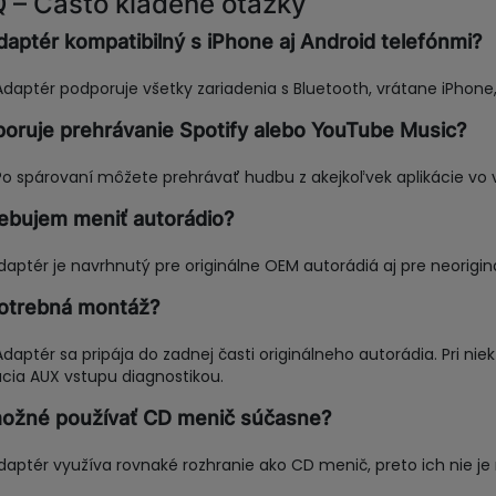
 – Často kladené otázky
daptér kompatibilný s iPhone aj Android telefónmi?
Adaptér podporuje všetky zariadenia s Bluetooth, vrátane iPhone
oruje prehrávanie Spotify alebo YouTube Music?
Po spárovaní môžete prehrávať hudbu z akejkoľvek aplikácie vo
ebujem meniť autorádio?
Adaptér je navrhnutý pre originálne OEM autorádiá aj pre neorig
otrebná montáž?
Adaptér sa pripája do zadnej časti originálneho autorádia. Pri n
ácia AUX vstupu diagnostikou.
ožné používať CD menič súčasne?
Adaptér využíva rovnaké rozhranie ako CD menič, preto ich nie j