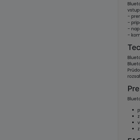
Bluet
vstup
- pre
- pri
- nap
- kom
Tec
Bluet
Bluet
Prúdo
rozsa
Pre
Bluet
p
z
v
z