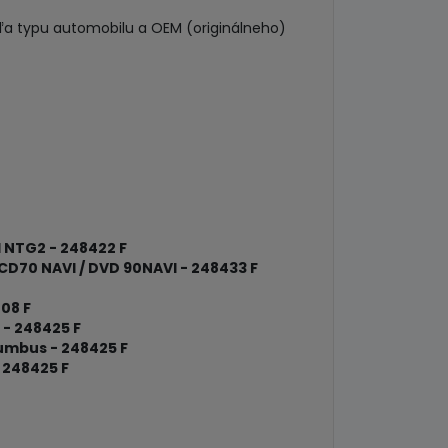
dľa typu automobilu a OEM (originálneho)
 NTG2 - 248422 F
CD70 NAVI / DVD 90NAVI - 248433 F
08 F
 - 248425 F
umbus - 248425 F
 248425 F