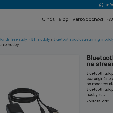
Info
O nás
Blog
Veľkoobchod
FA
Hands free sady - BT moduly
/
Bluetooth audiostreaming modul
anie hudby
Bluetoot
na stre
Bluetooth ada
cez originálne
na moderný Bl
Bluetooth ada
hudby zo…
Zobraziť viac