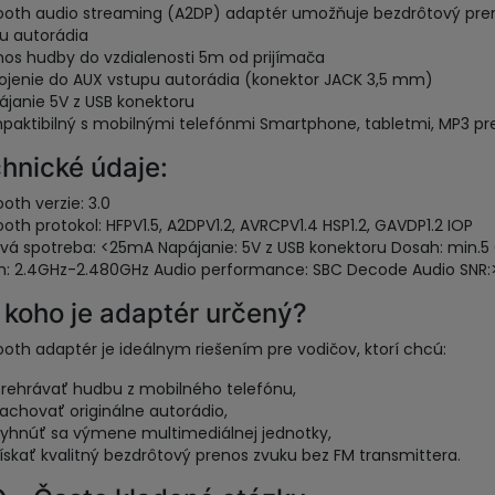
ooth audio streaming (A2DP) adaptér umožňuje bezdrôtový pre
u autorádia
nos hudby do vzdialenosti 5m od prijímača
pojenie do AUX vstupu autorádia (konektor JACK 3,5 mm)
ájanie 5V z USB konektoru
paktibilný s mobilnými telefónmi Smartphone, tabletmi, MP3 pr
hnické údaje:
ooth verzie: 3.0
ooth protokol: HFPV1.5, A2DPV1.2, AVRCPV1.4 HSP1.2, GAVDP1.2 IOP
vá spotreba: <25mA Napájanie: 5V z USB konektoru Dosah: min.5 
h: 2.4GHz-2.480GHz Audio performance: SBC Decode Audio SNR:
 koho je adaptér určený?
ooth adaptér je ideálnym riešením pre vodičov, ktorí chcú:
rehrávať hudbu z mobilného telefónu,
achovať originálne autorádio,
yhnúť sa výmene multimediálnej jednotky,
ískať kvalitný bezdrôtový prenos zvuku bez FM transmittera.