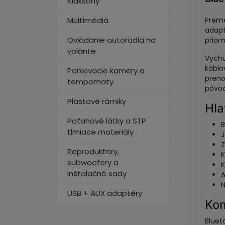
Klaksóny
Multimédiá
Preme
adapt
Ovládanie autorádia na
priam
volante
Vychu
káblo
Parkovacie kamery a
preno
tempomaty
pôvod
Plastové rámiky
Hla
Poťahové látky a STP
B
tlmiace materiály
Z
Reproduktory,
K
subwoofery a
K
inštalačné sady
A
N
USB + AUX adaptéry
Kom
Bluet