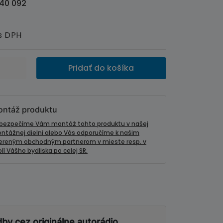
40 092
s DPH
Pridať do košíka
ntáž produktu
bezpečíme Vám montáž tohto produktu v našej
ntážnej dielni alebo Vás odporučíme k našim
ereným obchodným partnerom v mieste resp. v
lí Vášho bydliska po celej SR.
e
y cez originálne autorádio.