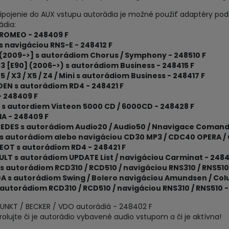
ripojenie do AUX vstupu autorádia je možné použiť adaptéry po
ádia:
 ROMEO - 248409 F
s navigáciou RNS-E - 248412 F
 (2009->] s autorádiom Chorus / Symphony - 248510 F
 [E90] (2006->) s autorádiom Business - 248415 F
 / X3 / X5 / Z4 / Mini s autorádiom Business - 248417 F
OEN s autorádiom RD4 - 248421 F
- 248409 F
 s autordiem Visteon 5000 CD / 6000CD - 248428 F
A - 248409 F
EDES s autorádiom Audio20 / Audio50 / Nnavigace Comand
 s autorádiom alebo navigáciou CD30 MP3 / CDC40 OPERA / 
EOT s autorádiom RD4 - 248421 F
ULT s autorádiom UPDATE List / navigáciou Carminat - 2484
s autorádiom RCD310 / RCD510 / navigáciou RNS310 / RNS510
A s autorádiom Swing / Bolero navigáciou Amundsen / Col
autorádiom RCD310 / RCD510 / navigáciou RNS310 / RNS510 -
UNKT / BECKER / VDO autorádiá - 248402 F
rolujte či je autorádio vybavené audio vstupom a či je aktívna!