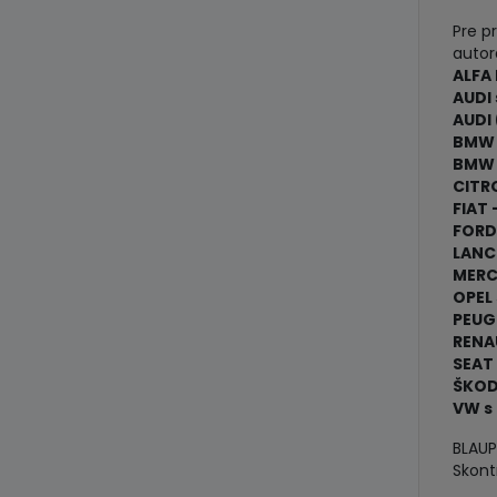
Pre p
autor
ALFA
AUDI 
AUDI
BMW 3
BMW 5
CITR
FIAT 
FORD
LANCI
MERC
OPEL
PEUG
RENA
SEAT 
ŠKOD
VW s 
BLAUP
Skont