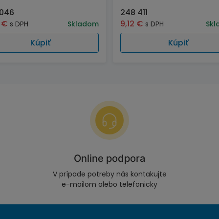
 046
248 411
0
€
9,12
€
s DPH
Skladom
s DPH
Skl
Kúpiť
Kúpiť
Online podpora
V prípade potreby nás kontakujte
e-mailom alebo telefonicky