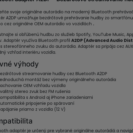
ňte svoje originálne autorádio na moderný Bluetooth prehrávač
ér A2DP umožňuje bezdrôtové prehrávanie hudby zo smartfónu, 
o cez originálne OEM autorádio vo vozidlách
.
tnajte si obľúbenú hudbu zo služieb Spotify, YouTube Music, App
v. Adaptér využíva Bluetooth profil
A2DP (Advanced Audio Distr
s stereofónneho zvuku do autorádia. Adaptér sa pripája cez AUX
ný vzhľad interiéru vozidla.
vné výhody
ezdrôtové streamovanie hudby cez Bluetooth A2DP
Jednoduchá montáž bez výmeny originálneho autorádia
achovanie OEM vzhľadu vozidla
valitný stereo zvuk bez FM rušenia
ompatibilita s Android aj iPhone zariadeniami
utomatické pripojenie po spárovaní
apájanie priamo z vozidla (12 V)
patibilita
ooth adaptér je určený pre vybrané originálne autorádiá a navigá