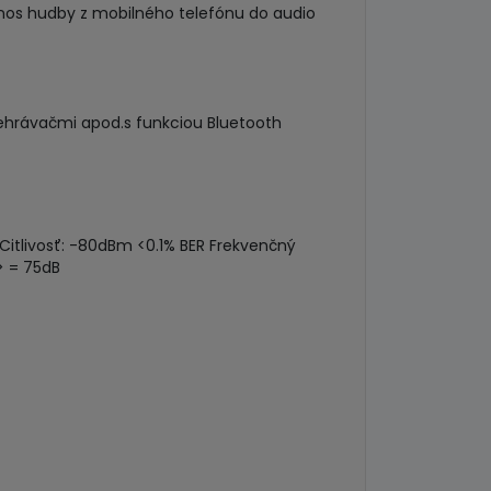
nos hudby z mobilného telefónu do audio
ehrávačmi apod.s funkciou Bluetooth
Citlivosť: -80dBm <0.1% BER Frekvenčný
> = 75dB