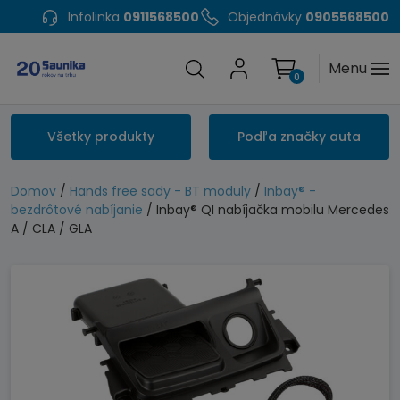
Infolinka
0911568500
Objednávky
0905568500
Menu
0
Všetky produkty
Podľa značky auta
Domov
/
Hands free sady - BT moduly
/
Inbay® -
bezdrôtové nabíjanie
/ Inbay® QI nabíjačka mobilu Mercedes
A / CLA / GLA