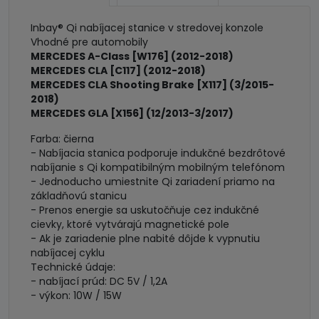
Inbay® Qi nabíjacej stanice v stredovej konzole
Vhodné pre automobily
MERCEDES A-Class [W176] (2012-2018)
MERCEDES CLA [C117] (2012-2018)
MERCEDES CLA Shooting Brake [X117] (3/2015-
2018)
MERCEDES GLA [X156] (12/2013-3/2017)
Farba: čierna
- Nabíjacia stanica podporuje indukčné bezdrôtové
nabíjanie s Qi kompatibilným mobilným telefónom
- Jednoducho umiestnite Qi zariadení priamo na
základňovú stanicu
- Prenos energie sa uskutočňuje cez indukčné
cievky, ktoré vytvárajú magnetické pole
- Ak je zariadenie plne nabité dôjde k vypnutiu
nabíjacej cyklu
Technické údaje:
- nabíjací prúd: DC 5V / 1,2A
- výkon: 10W / 15W