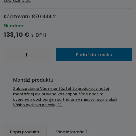
Zobraziť viac
Kód tovaru:
870 334 2
Skladom
133,10
€
s DPH
množstvo
Pridať do košíka
Inbay®
QI
nabíjačka
mobilu
Montáž produktu
Mercedes
Zabezpečíme Vám montáž tohto produktu v našej
A
montážnej dielni alebo Vás odporučíme k našim
overeným obchodným partnerom v mieste resp. v okolí
/
Vášho bydliska po celej SR.
CLA
/
GLA
Popis produktu
Viac informácií