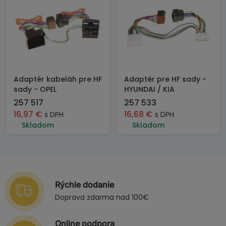
Adaptér kabeláh pre HF
Adaptér pre HF sady -
sady - OPEL
HYUNDAI / KIA
257 517
257 533
16,97
€
16,68
€
s DPH
s DPH
Skladom
Skladom
Rýchle dodanie
Doprava zdarma nad 100€
Online podpora