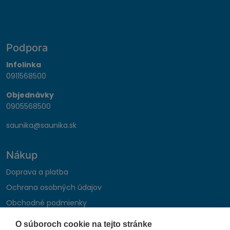
Podpora
Infolinka
0911568500
Objednávky
0905568500
saunika@saunika.sk
Nákup
Doprava a platba
Ochrana osobných údajov
Obchodné podmienky
Reklamačný poriadok
O súboroch cookie na tejto stránke