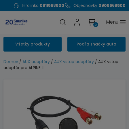
Infolinka
0911568500
Objednávky
0905568500
Menu
0
Všetky produkty
Podľa značky auta
Domov
/
AUX adaptéry
/
AUX vstup adaptéry
/ AUX vstup
adaptér pre ALPINE II