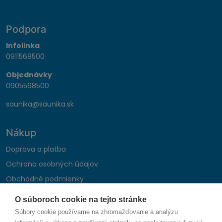
Podpora
Infolinka
0911568500
Objednávky
0905568500
saunika@saunika.sk
Nákup
Doprava a platba
Ochrana osobných údajov
Obchodné podmienky
Reklamačný poriadok
O súboroch cookie na tejto stránke
Montáž autohifi
Súbory cookie používame na zhromažďovanie a analýzu