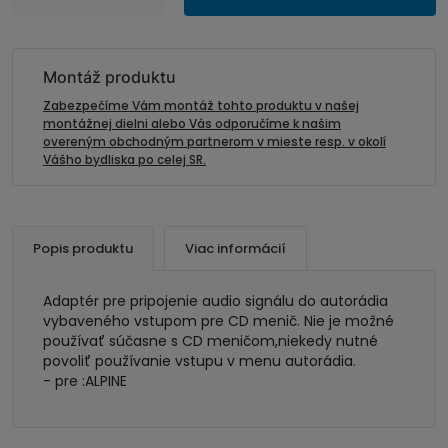
AUX
vstup
adaptér
pre
Montáž produktu
ALPINE
Zabezpečíme Vám montáž tohto produktu v našej
II
montážnej dielni alebo Vás odporučíme k našim
overeným obchodným partnerom v mieste resp. v okolí
Vášho bydliska po celej SR.
Popis produktu
Viac informácií
Adaptér pre pripojenie audio signálu do autorádia
vybaveného vstupom pre CD menič. Nie je možné
používať súčasne s CD meničom,niekedy nutné
povoliť používanie vstupu v menu autorádia.
- pre :ALPINE