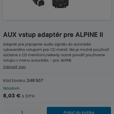
AUX vstup adaptér pre ALPINE II
Adaptér pre pripojenie audio signálu do autorádia
vybaveného vstupom pre CD menič. Nie je možné používať
súčasne s CD meničom,niekedy nutné povoliť používanie
vstupu v menu autorádia. - pre :ALPINE
Zobraziť viac
Kód tovaru:
248 507
Skladom
8,03
€
s DPH
množstvo
Pridať do košíka