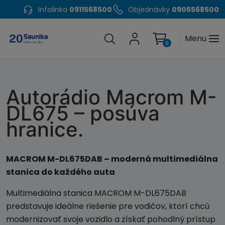
Infolinka
0911568500
Objednávky
0905568500
Menu
0
Autorádio Macrom M-
DL675 – posúva
hranice.
MACROM M-DL675DAB – moderná multimediálna
stanica do každého auta
Multimediálna stanica MACROM M-DL675DAB
predstavuje ideálne riešenie pre vodičov, ktorí chcú
modernizovať svoje vozidlo a získať pohodlný prístup