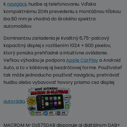
k
navigácii
, hudbe aj telefonovaniu. Vďaka
kompaktnému 2DIN prevedeniu s montážnou hĺbkou
iba 80 mm je vhodná do širokého spektra
automobilov.
Dominantou zariadenia je kvalitný 6,75-palcový
kapacitný displej s rozlíšením 1024 × 600 pixelov,
ktorý ponúka prehľadné a intuitívne ovládanie.
Veľkou výhodou je podpora
Apple CarPlay
a Android
Auto, a to v káblovej aj bezdrôtovej forme. Používateľ
tak môže jednoducho používať navigáciu, prehrávať
hudbu alebo vybavovať hovory priamo cez displej
autorádia
.
MACROM M-DL675DAB disponuje aj digitálnym DAB+