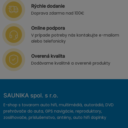
Rýchle dodanie
Doprava zdarma nad 100€
Online podpora
V prípade potreby nás kontakujte e-mailom
alebo telefonicky
Overená kvalita
Dodávame kvalitné a overené produkty
SAUNIKA spol. s r.o.
E-shop s tovarom auto hifi, multimédiá, autorádiá, DVD
prehrávače do auta, GPS navigácie, reproduktory,
zosilňovače, príslušenstvo, antény, auto hifi doplnky