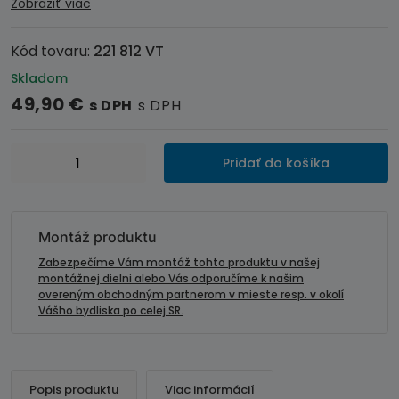
Zobraziť viac
Kód tovaru:
221 812 VT
Skladom
49,90
€
s DPH
s DPH
množstvo
Pridať do košíka
CMOS
parkovacia
kamera
VOLVO
Montáž produktu
S40
Zabezpečíme Vám montáž tohto produktu v našej
/
montážnej dielni alebo Vás odporučíme k našim
overeným obchodným partnerom v mieste resp. v okolí
V50
Vášho bydliska po celej SR.
/
V70
/
S80
Popis produktu
Viac informácií