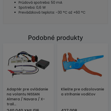
Prúdová spotreba: 50 mA
Spotreba: 0,6 W
Prevádzková teplota: -30 °C až +60 °C
Podobné produkty
Adaptér pre ovládanie
Kliešte pre odizolovanie
na volantu NISSAN
a strihanie vodičov
Almera / Navara / X-
trail...
240 040 XNS 016
427 008