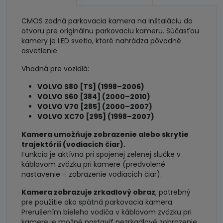
/
XC60
CMOS zadná parkovacia kamera na inštaláciu do
/
otvoru pre originálnu parkovaciu kameru. Súčasťou
XC70
kamery je LED svetlo, ktoré nahrádza pôvodné
osvetlenie.
Vhodná pre vozidlá:
VOLVO S80 [TS] (1998–2006)
VOLVO S60 [384] (2000–2010)
VOLVO V70 [285] (2000–2007)
VOLVO XC70 [295] (1998–2007)
Kamera umožňuje zobrazenie alebo skrytie
trajektórií (vodiacich čiar).
Funkcia je aktívna pri spojenej zelenej slučke v
káblovom zväzku pri kamere (predvolené
nastavenie – zobrazenie vodiacich čiar).
Kamera zobrazuje zrkadlový obraz
, potrebný
pre použitie ako spätná parkovacia kamera.
Prerušením bieleho vodiča v káblovom zväzku pri
kamere je možné nastaviť nezrkadlové zobrazenie