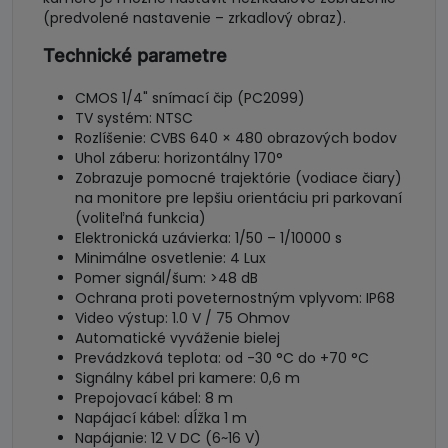
(predvolené nastavenie – zrkadlový obraz).
Technické parametre
CMOS 1/4" snímací čip (PC2099)
TV systém: NTSC
Rozlíšenie: CVBS 640 × 480 obrazových bodov
Uhol záberu: horizontálny 170°
Zobrazuje pomocné trajektórie (vodiace čiary)
na monitore pre lepšiu orientáciu pri parkovaní
(voliteľná funkcia)
Elektronická uzávierka: 1/50 – 1/10000 s
Minimálne osvetlenie: 4 Lux
Pomer signál/šum: >48 dB
Ochrana proti poveternostným vplyvom: IP68
Video výstup: 1.0 V / 75 Ohmov
Automatické vyváženie bielej
Prevádzková teplota: od -30 °C do +70 °C
Signálny kábel pri kamere: 0,6 m
Prepojovací kábel: 8 m
Napájací kábel: dĺžka 1 m
Napájanie: 12 V DC (6~16 V)