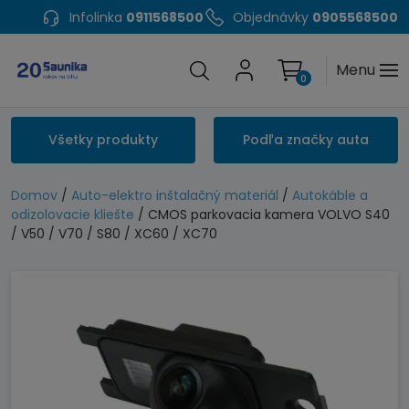
Infolinka
0911568500
Objednávky
0905568500
Menu
0
Všetky produkty
Podľa značky auta
Domov
/
Auto-elektro inštalačný materiál
/
Autokáble a
odizolovacie kliešte
/ CMOS parkovacia kamera VOLVO S40
/ V50 / V70 / S80 / XC60 / XC70