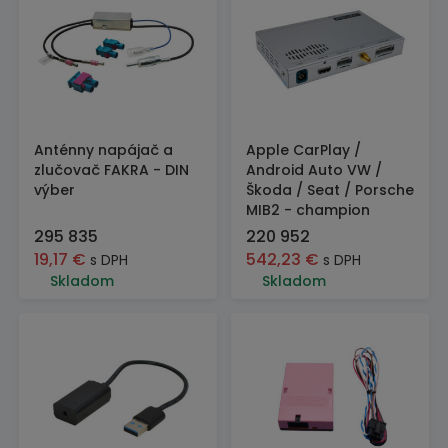
Anténny napájač a
Apple CarPlay /
zlučovač FAKRA - DIN
Android Auto VW /
výber
Škoda / Seat / Porsche
MIB2 - champion
295 835
220 952
19,17
€
542,23
€
s DPH
s DPH
Skladom
Skladom