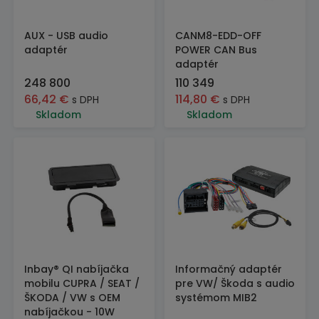
AUX - USB audio
CANM8-EDD-OFF
adaptér
POWER CAN Bus
adaptér
248 800
110 349
66,42
€
114,80
€
s DPH
s DPH
Skladom
Skladom
Inbay® QI nabíjačka
Informačný adaptér
mobilu CUPRA / SEAT /
pre VW/ Škoda s audio
ŠKODA / VW s OEM
systémom MIB2
nabíjačkou - 10W