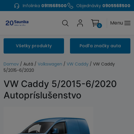
Infolinka
0911568500
Objednávky
0905568500
Menu
0
Všetky produkty
Podľa značky auta
Domov
/ Autá /
Volkswagen
/
VW Caddy
/ VW Caddy
5/2015-6/2020
VW Caddy 5/2015-6/2020
Autopríslušenstvo