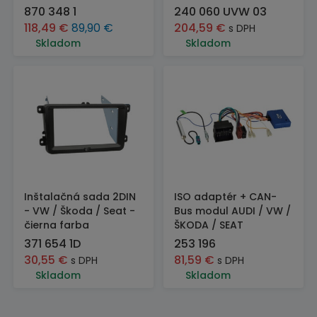
870 348 1
240 060 UVW 03
118,49
€
89,90
€
204,59
€
s DPH
Skladom
Skladom
Inštalačná sada 2DIN
ISO adaptér + CAN-
- VW / Škoda / Seat -
Bus modul AUDI / VW /
čierna farba
ŠKODA / SEAT
371 654 1D
253 196
30,55
€
81,59
€
s DPH
s DPH
Skladom
Skladom