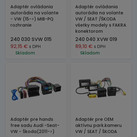
Adaptér ovládania
Adaptér ovládania
autorádia na volante
autorádia na volante
- VW (15->) MIB-PQ
VW / SEAT /ŠKODA
rozhranie
všetky modely s FAKRA
konektorom
240 030 SVW 015
240 040 XVW 019
92,15
€
89,10
€
s DPH
s DPH
Skladom
Skladom
Adaptér pre hands
Adaptér pre OEM
free sadu Audi -Seat-
aktívnu park.kameru
VW - Škoda(2011->)
VW / SEAT / ŠKODA