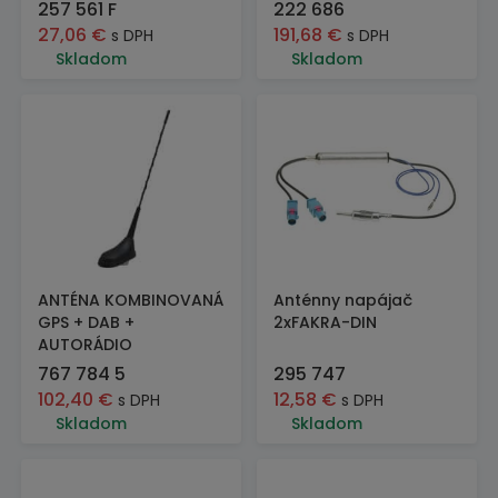
257 561 F
222 686
27,06
€
191,68
€
s DPH
s DPH
Skladom
Skladom
ANTÉNA KOMBINOVANÁ
Anténny napájač
GPS + DAB +
2xFAKRA-DIN
AUTORÁDIO
767 784 5
295 747
102,40
€
12,58
€
s DPH
s DPH
Skladom
Skladom