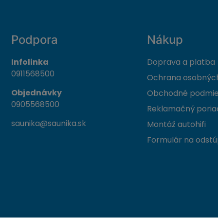
Podpora
Nákup
Infolinka
Doprava a platba
0911568500
Ochrana osobných
Objednávky
Obchodné podmi
0905568500
Reklamačný poria
saunika@saunika.sk
Montáž autohifi
Formulár na odstú