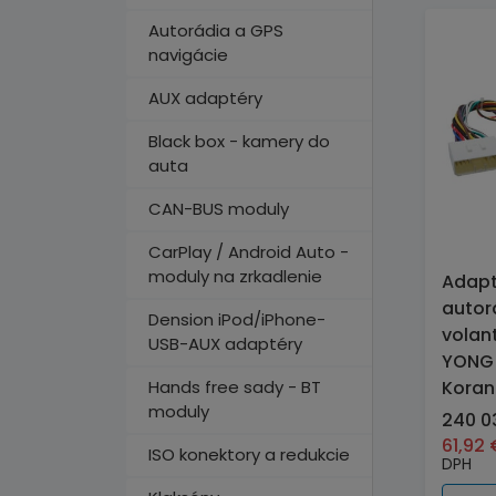
Autorádia a GPS
navigácie
AUX adaptéry
Black box - kamery do
auta
CAN-BUS moduly
CarPlay / Android Auto -
moduly na zrkadlenie
Adapt
autor
Dension iPod/iPhone-
volan
USB-AUX adaptéry
YONG 
Hands free sady - BT
Koran
moduly
240 0
61,92
ISO konektory a redukcie
DPH