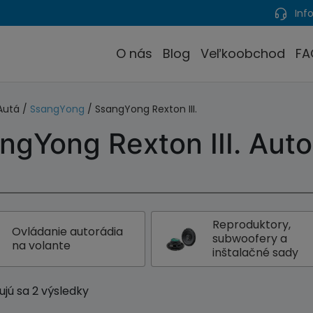
Info
O nás
Blog
Veľkoobchod
FA
Autá /
SsangYong
/ SsangYong Rexton III.
ngYong Rexton III. Auto
Reproduktory,
Ovládanie autorádia
subwoofery a
na volante
inštalačné sady
jú sa 2 výsledky