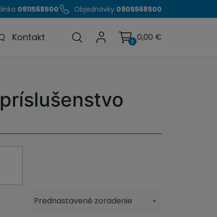
linka
0911568500
Objednávky
0905568500
Q
Kontakt
0,00
€
0
príslušenstvo
Prednastavené zoradenie