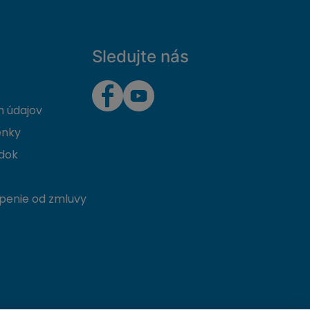
Sledujte nás
 údajov
enky
dok
penie od zmluvy