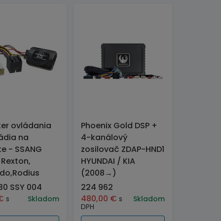
er ovládania
Phoenix Gold DSP +
ádia na
4-kanálový
te - SSANG
zosilovač ZDAP-HND1
Rexton,
HYUNDAI / KIA
do,Rodius
(2008→)
30 SSY 004
224 962
€
480,00
€
s
Skladom
s
Skladom
DPH