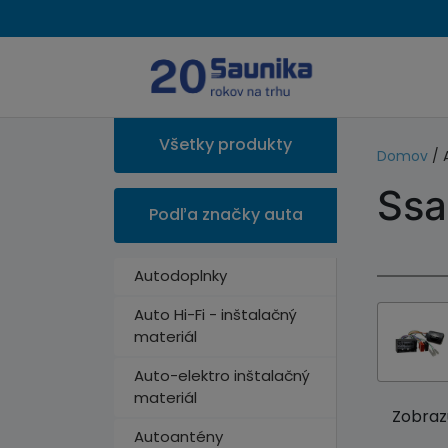
Všetky produkty
Domov
/ 
Ssa
Podľa značky auta
Autodoplnky
Auto Hi-Fi - inštalačný
materiál
Auto-elektro inštalačný
materiál
Zobrazu
Autoantény