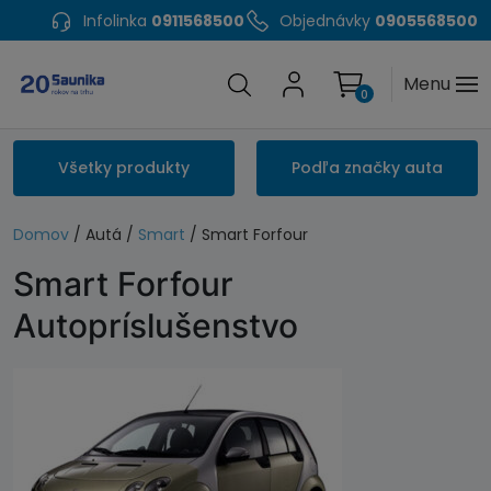
Infolinka
0911568500
Objednávky
0905568500
Menu
0
Všetky produkty
Podľa značky auta
Domov
/ Autá /
Smart
/ Smart Forfour
Smart Forfour
Autopríslušenstvo