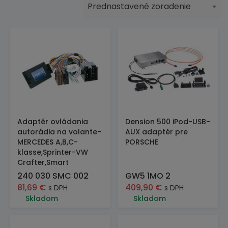
Prednastavené zoradenie
Adaptér ovládania
Dension 500 iPod-USB-
autorádia na volante-
AUX adaptér pre
MERCEDES A,B,C-
PORSCHE
klasse,Sprinter-VW
Crafter,Smart
240 030 SMC 002
GW5 1MO 2
81,69
€
409,90
€
s DPH
s DPH
Skladom
Skladom