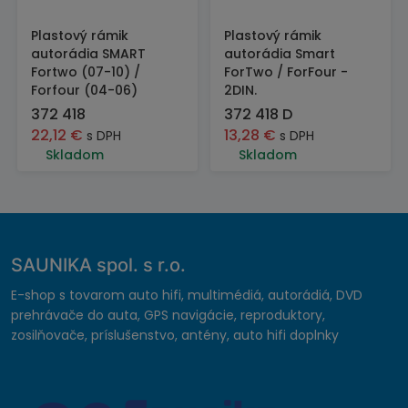
Plastový rámik
Plastový rámik
autorádia SMART
autorádia Smart
Fortwo (07-10) /
ForTwo / ForFour -
Forfour (04-06)
2DIN.
372 418
372 418 D
22,12
€
13,28
€
s DPH
s DPH
Skladom
Skladom
SAUNIKA spol. s r.o.
E-shop s tovarom auto hifi, multimédiá, autorádiá, DVD
prehrávače do auta, GPS navigácie, reproduktory,
zosilňovače, príslušenstvo, antény, auto hifi doplnky