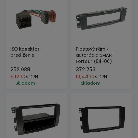
ISO konektor -
Plastový rámik
predĺženie
autorádia SMART
Forfour (04-06)
252 088
372 253
6,12
€
13,44
€
s DPH
s DPH
Skladom
Skladom