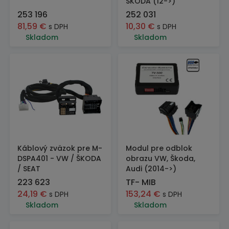
ŠKODA (12->)
253 196
252 031
81,59
€
10,30
€
s DPH
s DPH
Skladom
Skladom
Káblový zväzok pre M-
Modul pre odblok
DSPA401 - VW / ŠKODA
obrazu VW, Škoda,
/ SEAT
Audi (2014->)
223 623
TF- MIB
24,19
€
153,24
€
s DPH
s DPH
Skladom
Skladom