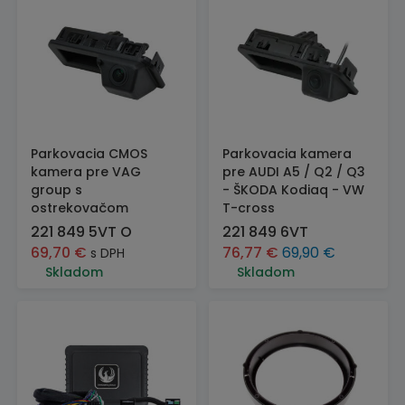
Parkovacia CMOS
Parkovacia kamera
kamera pre VAG
pre AUDI A5 / Q2 / Q3
group s
- ŠKODA Kodiaq - VW
ostrekovačom
T-cross
221 849 5VT O
221 849 6VT
69,70
€
76,77
€
69,90
€
s DPH
Skladom
Skladom