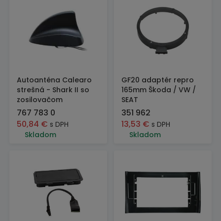
Autoanténa Calearo
GF20 adaptér repro
strešná - Shark II so
165mm Škoda / VW /
zosilovačom
SEAT
767 783 0
351 962
50,84
€
13,53
€
s DPH
s DPH
Skladom
Skladom