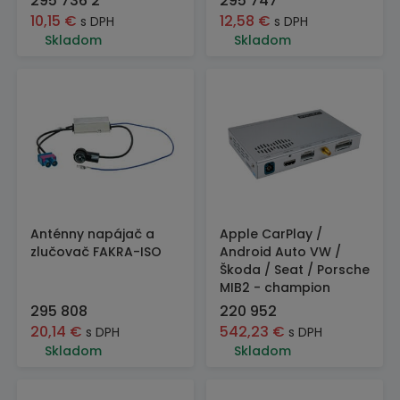
295 736 2
295 747
10,15
€
12,58
€
s DPH
s DPH
Skladom
Skladom
Anténny napájač a
Apple CarPlay /
zlučovač FAKRA-ISO
Android Auto VW /
Škoda / Seat / Porsche
MIB2 - champion
295 808
220 952
20,14
€
542,23
€
s DPH
s DPH
Skladom
Skladom