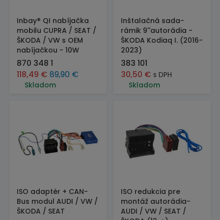
Inbay® QI nabíjačka
Inštalačná sada-
mobilu CUPRA / SEAT /
rámik 9''autorádia -
ŠKODA / VW s OEM
ŠKODA Kodiaq I. (2016-
nabíjačkou - 10W
2023)
870 348 1
383 101
118,49
€
89,90
€
30,50
€
s DPH
Skladom
Skladom
ISO adaptér + CAN-
ISO redukcia pre
Bus modul AUDI / VW /
montáž autorádia-
ŠKODA / SEAT
AUDI / VW / SEAT /