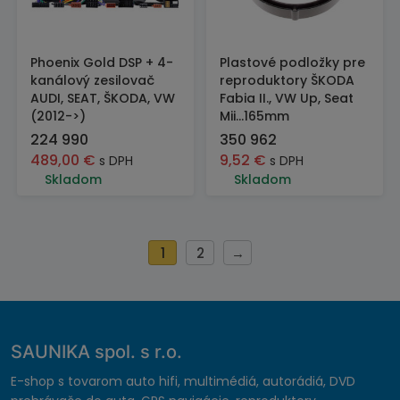
Phoenix Gold DSP + 4-
Plastové podložky pre
kanálový zesilovač
reproduktory ŠKODA
AUDI, SEAT, ŠKODA, VW
Fabia II., VW Up, Seat
(2012->)
Mii...165mm
224 990
350 962
489,00
€
9,52
€
s DPH
s DPH
Skladom
Skladom
1
2
→
SAUNIKA spol. s r.o.
E-shop s tovarom auto hifi, multimédiá, autorádiá, DVD