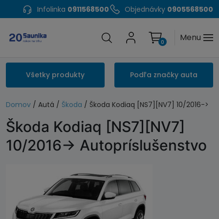
Infolinka
0911568500
Objednávky
0905568500
Menu
0
Všetky produkty
Podľa značky auta
Domov
/ Autá /
Škoda
/ Škoda Kodiaq [NS7][NV7] 10/2016->
Škoda Kodiaq [NS7][NV7]
10/2016-> Autopríslušenstvo