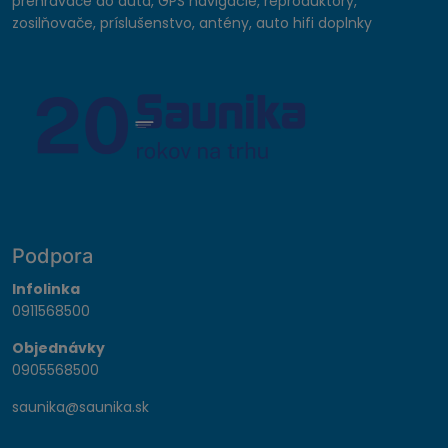
prehrávače do auta, GPS navigácie, reproduktory,
zosilňovače, príslušenstvo, antény, auto hifi doplnky
Podpora
Infolinka
0911568500
Objednávky
0905568500
saunika@saunika.sk