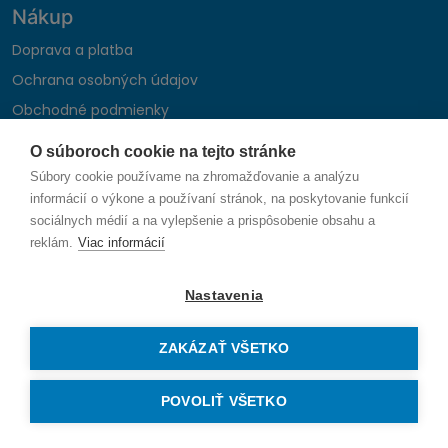
Nákup
Doprava a platba
Ochrana osobných údajov
Obchodné podmienky
Reklamačný poriadok
O súboroch cookie na tejto stránke
Montáž autohifi
Súbory cookie používame na zhromažďovanie a analýzu
Formulár na odstúpenie od zmluvy
informácií o výkone a používaní stránok, na poskytovanie funkcií
sociálnych médií a na vylepšenie a prispôsobenie obsahu a
reklám.
Viac informácií
Sledujte nás
Nastavenia
ZAKÁZAŤ VŠETKO
© 2026 SAUNIKA spol. s r.o. Zlatovská 1783, 911 05 Trenčín
Vytvorené na mieru od
denva.sk
POVOLIŤ VŠETKO
Právo na odstúpenie od zmluvy — odoslať žiadosť o odstúpenie