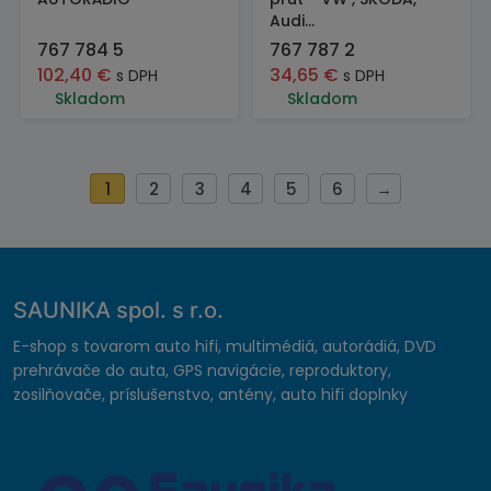
Audi...
767 784 5
767 787 2
102,40
€
34,65
€
s DPH
s DPH
Skladom
Skladom
1
2
3
4
5
6
→
SAUNIKA spol. s r.o.
E-shop s tovarom auto hifi, multimédiá, autorádiá, DVD
prehrávače do auta, GPS navigácie, reproduktory,
zosilňovače, príslušenstvo, antény, auto hifi doplnky