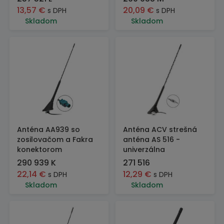
13,57
€
20,09
€
s DPH
s DPH
Skladom
Skladom
Anténa AA939 so
Anténa ACV strešná
zosilovačom a Fakra
anténa AS 516 -
konektorom
univerzálna
290 939 K
271 516
22,14
€
12,29
€
s DPH
s DPH
Skladom
Skladom