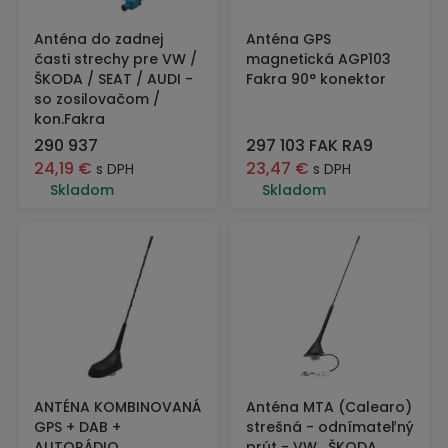
Anténa do zadnej
Anténa GPS
časti strechy pre VW /
magnetická AGP103
ŠKODA / SEAT / AUDI -
Fakra 90° konektor
so zosilovačom /
kon.Fakra
290 937
297 103 FAK RA9
24,19
€
23,47
€
s DPH
s DPH
Skladom
Skladom
ANTÉNA KOMBINOVANÁ
Anténa MTA (Calearo)
GPS + DAB +
strešná - odnímateľný
AUTORÁDIO
prút - VW , ŠKODA,