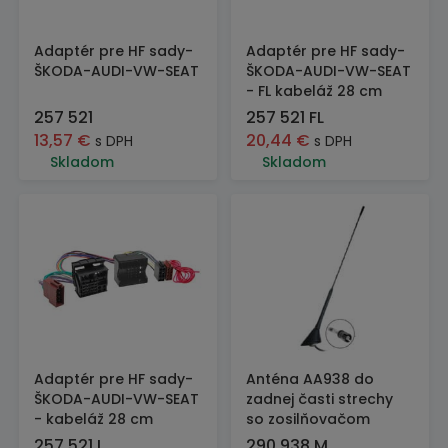
Adaptér pre HF sady-
Adaptér pre HF sady-
ŠKODA-AUDI-VW-SEAT
ŠKODA-AUDI-VW-SEAT
- FL kabeláž 28 cm
257 521
257 521 FL
13,57
€
20,44
€
s DPH
s DPH
Skladom
Skladom
Adaptér pre HF sady-
Anténa AA938 do
ŠKODA-AUDI-VW-SEAT
zadnej časti strechy
- kabeláž 28 cm
so zosilňovačom
257 521 L
290 938 M