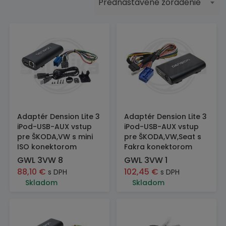
Prednastavené zoradenie
Adaptér Dension Lite 3
Adaptér Dension Lite 3
iPod-USB-AUX vstup
iPod-USB-AUX vstup
pre ŠKODA,VW s mini
pre ŠKODA,VW,Seat s
ISO konektorom
Fakra konektorom
GWL 3VW 8
GWL 3VW 1
88,10
€
102,45
€
s DPH
s DPH
Skladom
Skladom