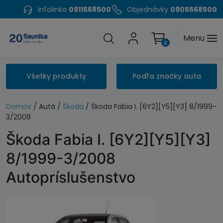
Infolinka
0911568500
Objednávky
0905568500
Menu
0
Všetky produkty
Podľa značky auta
Domov
/ Autá /
Škoda
/ Škoda Fabia I. [6Y2][Y5][Y3] 8/1999-
3/2008
Škoda Fabia I. [6Y2][Y5][Y3]
8/1999-3/2008
Autopríslušenstvo