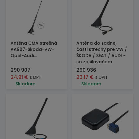
Anténa CMA strešná
Anténa do zadnej
AA907-Škoda-VW-
časti strechy pre VW /
Opel-Audi...
ŠKODA / SEAT / AUDI -
so zosilovačom
290 907
290 936
24,91
€
23,17
€
s DPH
s DPH
Skladom
Skladom