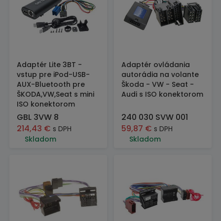
Adaptér Lite 3BT -
Adaptér ovládania
vstup pre iPod-USB-
autorádia na volante
AUX-Bluetooth pre
Škoda - VW - Seat -
ŠKODA,VW,Seat s mini
Audi s ISO konektorom
ISO konektorom
GBL 3VW 8
240 030 SVW 001
214,43
€
59,87
€
s DPH
s DPH
Skladom
Skladom