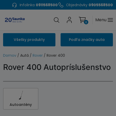
Infolinka
0911568500
Objednávky
0905568500
Menu
0
Všetky produkty
Podľa značky auta
Domov
/ Autá /
Rover
/ Rover 400
Rover 400 Autopríslušenstvo
Autoantény