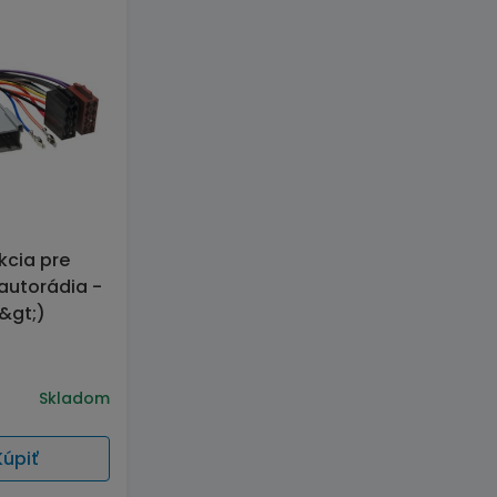
kcia pre
autorádia -
&gt;)
Skladom
Kúpiť