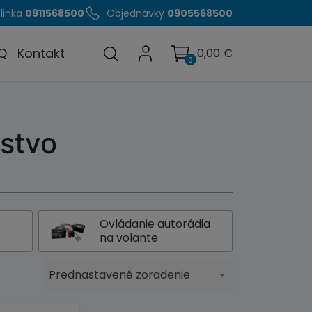
linka
0911568500
Objednávky
0905568500
Q
Kontakt
0,00
€
0
nstvo
Ovládanie autorádia
na volante
Prednastavené zoradenie