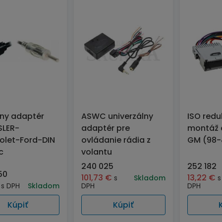
ny adaptér
ASWC univerzálny
ISO redu
SLER-
adaptér pre
montáž 
olet-Ford-DIN
ovládanie rádia z
GM (98-
c
volantu
240 025
252 182
50
101,73
€
13,22
€
s
Skladom
s
s DPH
Skladom
DPH
DPH
Kúpiť
Kúpiť