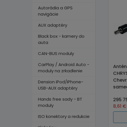
Autorádia a GPS
navigácie
AUX adaptéry
Black box - kamery do
auta
CAN-BUS moduly
CarPlay / Android Auto -
Antén
moduly na zrkadlenie
CHRY
Chevr
Dension iPod/iPhone-
same
USB-AUX adaptéry
Hands free sady - BT
295 7
moduly
8,61
€
ISO konektory a redukcie