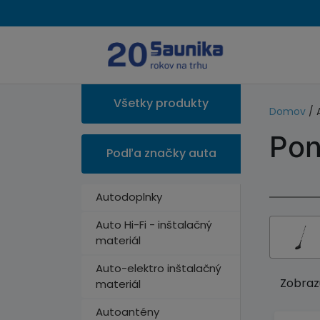
Všetky produkty
Domov
/ 
Pon
Podľa značky auta
Autodoplnky
Auto Hi-Fi - inštalačný
materiál
Auto-elektro inštalačný
Zobrazu
materiál
Autoantény