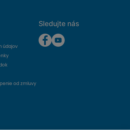
Sledujte nás
 údajov
enky
dok
penie od zmluvy