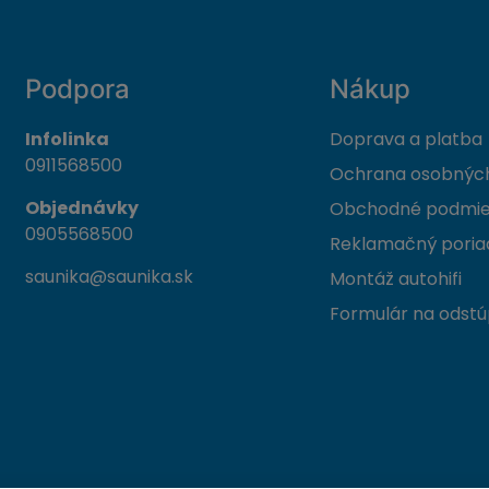
Podpora
Nákup
Infolinka
Doprava a platba
0911568500
Ochrana osobných
Objednávky
Obchodné podmi
0905568500
Reklamačný poria
saunika@saunika.sk
Montáž autohifi
Formulár na odstú