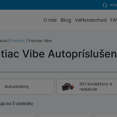
Info
O nás
Blog
Veľkoobchod
FA
Autá /
Pontiac
/ Pontiac Vibe
tiac Vibe Autoprísluše
ISO konektory a
Autoantény
redukcie
jú sa 3 výsledky