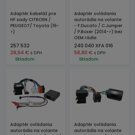
Adaptér kabeláž pre
Adaptér ovládania
HF sady CITROEN /
autorádia na volante
PEUGEOT/ Toyota (16-
- F.Ducato / C.Jumper
>)
/ P.Boxer (2014->) bez
OEM rádia
257 532
240 040 XFA 016
28,64
€
58,80
€
s DPH
s DPH
Skladom
Skladom
Adaptér ovládania
Adaptér ovládania
autorádia na volante
autorádia na volante