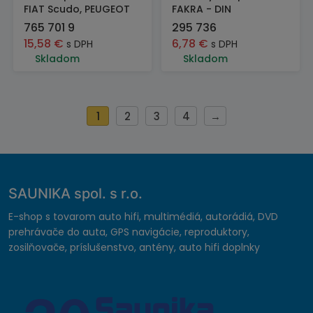
FIAT Scudo, PEUGEOT
FAKRA - DIN
765 701 9
295 736
15,58
€
6,78
€
s DPH
s DPH
Skladom
Skladom
1
2
3
4
→
SAUNIKA spol. s r.o.
E-shop s tovarom auto hifi, multimédiá, autorádiá, DVD
prehrávače do auta, GPS navigácie, reproduktory,
zosilňovače, príslušenstvo, antény, auto hifi doplnky