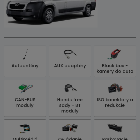
Autoantény
AUX adaptéry
Black box -
kamery do auta
CAN-BUS
Hands free
ISO konektory a
moduly
sady - BT
redukcie
moduly
Multimédiá
Ovládanie
Parkovacie