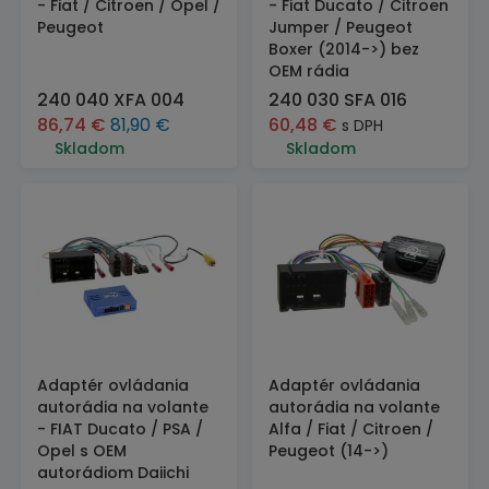
- Fiat / Citroen / Opel /
- Fiat Ducato / Citroen
Peugeot
Jumper / Peugeot
Boxer (2014->) bez
OEM rádia
240 040 XFA 004
240 030 SFA 016
86,74
€
81,90
€
60,48
€
s DPH
Skladom
Skladom
Adaptér ovládania
Adaptér ovládania
autorádia na volante
autorádia na volante
- FIAT Ducato / PSA /
Alfa / Fiat / Citroen /
Opel s OEM
Peugeot (14->)
autorádiom Daiichi