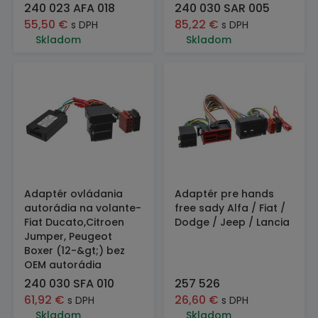
240 023 AFA 018
240 030 SAR 005
55,50
€
85,22
€
s DPH
s DPH
Skladom
Skladom
Adaptér ovládania
Adaptér pre hands
autorádia na volante-
free sady Alfa / Fiat /
Fiat Ducato,Citroen
Dodge / Jeep / Lancia
Jumper, Peugeot
Boxer (12-&gt;) bez
OEM autorádia
240 030 SFA 010
257 526
61,92
€
26,60
€
s DPH
s DPH
Skladom
Skladom