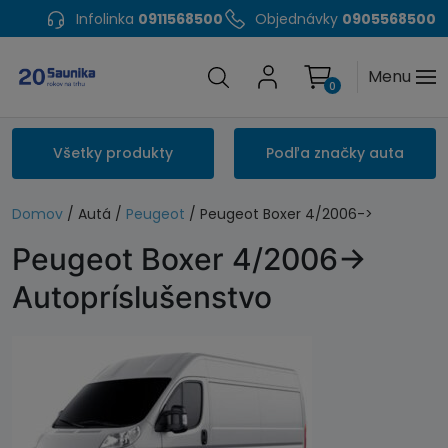
Infolinka
0911568500
Objednávky
0905568500
Menu
0
Všetky produkty
Podľa značky auta
Domov
/ Autá /
Peugeot
/ Peugeot Boxer 4/2006->
Peugeot Boxer 4/2006->
Autopríslušenstvo