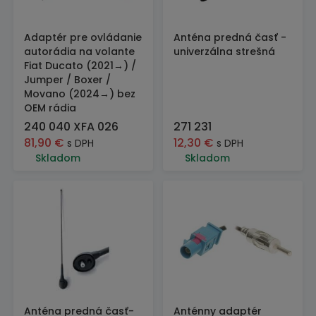
Adaptér pre ovládanie
Anténa predná časť -
autorádia na volante
univerzálna strešná
Fiat Ducato (2021→) /
Jumper / Boxer /
Movano (2024→) bez
OEM rádia
240 040 XFA 026
271 231
81,90
€
12,30
€
s DPH
s DPH
Skladom
Skladom
Anténa predná časť-
Anténny adaptér