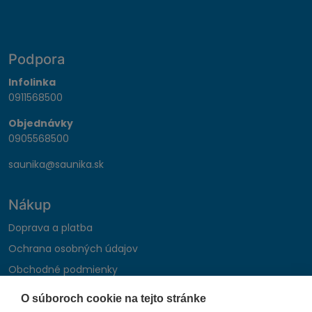
Podpora
Infolinka
0911568500
Objednávky
0905568500
saunika@saunika.sk
Nákup
Doprava a platba
Ochrana osobných údajov
Obchodné podmienky
Reklamačný poriadok
O súboroch cookie na tejto stránke
Montáž autohifi