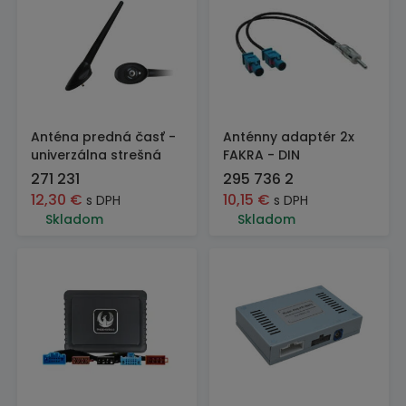
Anténa predná časť -
Anténny adaptér 2x
univerzálna strešná
FAKRA - DIN
271 231
295 736 2
12,30
€
10,15
€
s DPH
s DPH
Skladom
Skladom