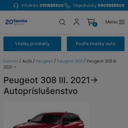
Infolinka
0911568500
Objednávky
0905568500
Menu
0
Všetky produkty
Podľa značky auta
Domov
/ Autá /
Peugeot
/
Peugeot 308
/ Peugeot 308 III.
2021->
Peugeot 308 III. 2021->
Autopríslušenstvo