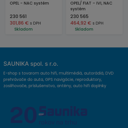
OPEL - NAC systém
OPEL/ FIAT – IVI, NAC
systém
230 561
230 565
301,86
€
464,92
€
s DPH
s DPH
Skladom
Skladom
SAUNIKA spol. s r.o.
E-shop s tovarom auto hifi, multimédiá, autorádiá, DVD
prehrávače do auta, GPS navigácie, reproduktory,
zosilňovače, príslušenstvo, antény, auto hifi doplnky