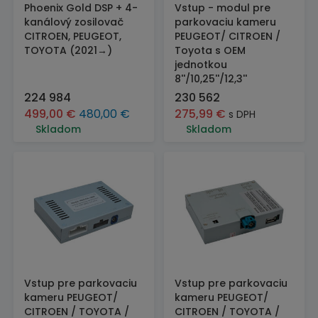
Phoenix Gold DSP + 4-
Vstup - modul pre
kanálový zosilovač
parkovaciu kameru
CITROEN, PEUGEOT,
PEUGEOT/ CITROEN /
TOYOTA (2021→)
Toyota s OEM
jednotkou
8''/10,25''/12,3''
224 984
230 562
499,00
€
480,00
€
275,99
€
s DPH
Skladom
Skladom
Vstup pre parkovaciu
Vstup pre parkovaciu
kameru PEUGEOT/
kameru PEUGEOT/
CITROEN / TOYOTA /
CITROEN / TOYOTA /