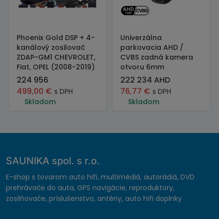
Phoenix Gold DSP + 4-
Univerzálna
kanálový zosilovač
parkovacia AHD /
ZDAP-GM1 CHEVROLET,
CVBS zadná kamera
Fiat, OPEL (2008-2019)
otvoru 6mm
224 956
222 234 AHD
499,00
€
76,77
€
s DPH
s DPH
Skladom
Skladom
SAUNIKA spol. s r.o.
E-shop s tovarom auto hifi, multimédiá, autorádiá, DVD
prehrávače do auta, GPS navigácie, reproduktory,
zosilňovače, príslušenstvo, antény, auto hifi doplnky