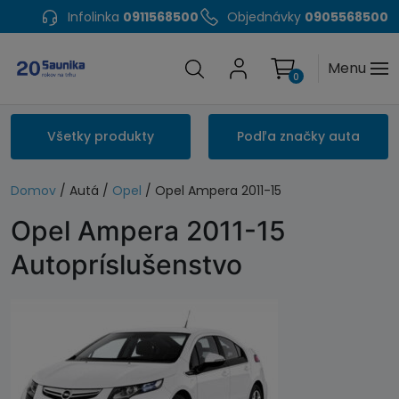
Infolinka
0911568500
Objednávky
0905568500
Menu
0
Všetky produkty
Podľa značky auta
Domov
/ Autá /
Opel
/ Opel Ampera 2011-15
Opel Ampera 2011-15
Autopríslušenstvo