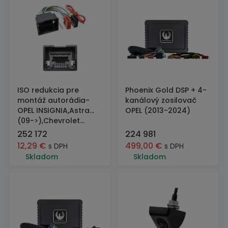
ISO redukcia pre
Phoenix Gold DSP + 4-
montáž autorádia-
kanálový zosilovač
OPEL INSIGNIA,Astra...
OPEL (2013-2024)
(09->),Chevrolet...
252 172
224 981
12,29
€
499,00
€
s DPH
s DPH
Skladom
Skladom