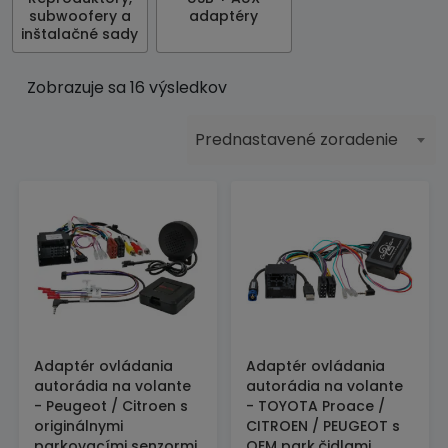
subwoofery a
adaptéry
inštalačné sady
Zobrazuje sa 16 výsledkov
Prednastavené zoradenie
Adaptér ovládania
Adaptér ovládania
autorádia na volante
autorádia na volante
- Peugeot / Citroen s
- TOYOTA Proace /
originálnymi
CITROEN / PEUGEOT s
parkovacími senzormi
OEM park.čidlami