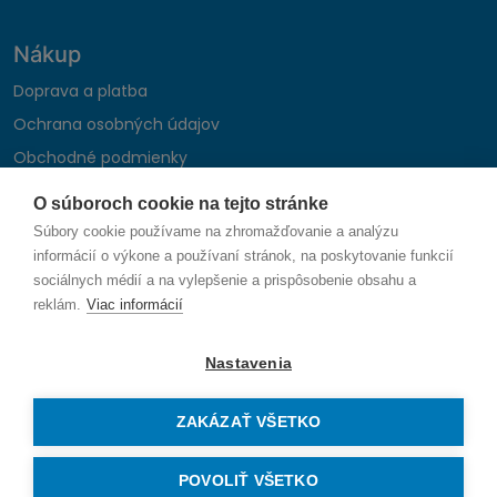
Nákup
Doprava a platba
Ochrana osobných údajov
Obchodné podmienky
Reklamačný poriadok
O súboroch cookie na tejto stránke
Montáž autohifi
Súbory cookie používame na zhromažďovanie a analýzu
Formulár na odstúpenie od zmluvy
informácií o výkone a používaní stránok, na poskytovanie funkcií
sociálnych médií a na vylepšenie a prispôsobenie obsahu a
reklám.
Viac informácií
Sledujte nás
Nastavenia
ZAKÁZAŤ VŠETKO
© 2026 SAUNIKA spol. s r.o. Zlatovská 1783, 911 05 Trenčín
Vytvorené na mieru od
denva.sk
POVOLIŤ VŠETKO