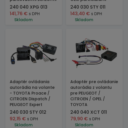
240 040 XPG 013
240 030 STY 011
141,76
€
143,40
€
s DPH
s DPH
Skladom
Skladom
Adaptér ovládania
Adaptér pre ovládanie
autorádia na volante
autorádia z volantu
- TOYOTA Proace /
pre PEUGEOT /
CITROEN Dispatch /
CITROEN / OPEL /
PEUGEOT Expert
TOYOTA
240 030 STY 012
240 040 XCT 011
92,15
€
79,90
€
s DPH
s DPH
Skladom
Skladom