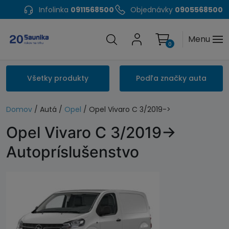
Infolinka
0911568500
Objednávky
0905568500
Menu
0
Všetky produkty
Podľa značky auta
Domov
/ Autá /
Opel
/ Opel Vivaro C 3/2019->
Opel Vivaro C 3/2019->
Autopríslušenstvo