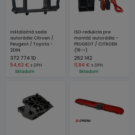
Inštalačná sada
ISO redukcia pre
autorádia Citroen /
montáž autorádia -
Peugeot / Toyota -
PEUGEOT / CITROEN
2DIN
(16->)
372 774 1D
252 142
54,63
€
11,84
€
s DPH
s DPH
Skladom
Skladom