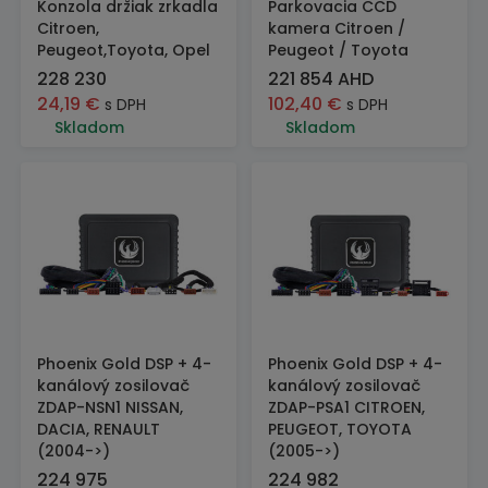
Konzola držiak zrkadla
Parkovacia CCD
Citroen,
kamera Citroen /
Peugeot,Toyota, Opel
Peugeot / Toyota
228 230
221 854 AHD
24,19
€
102,40
€
s DPH
s DPH
Skladom
Skladom
Phoenix Gold DSP + 4-
Phoenix Gold DSP + 4-
kanálový zosilovač
kanálový zosilovač
ZDAP-NSN1 NISSAN,
ZDAP-PSA1 CITROEN,
DACIA, RENAULT
PEUGEOT, TOYOTA
(2004->)
(2005->)
224 975
224 982