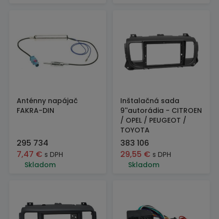
Anténny napájač
Inštalačná sada
FAKRA-DIN
9''autorádia - CITROEN
/ OPEL / PEUGEOT /
TOYOTA
295 734
383 106
7,47
€
29,55
€
s DPH
s DPH
Skladom
Skladom