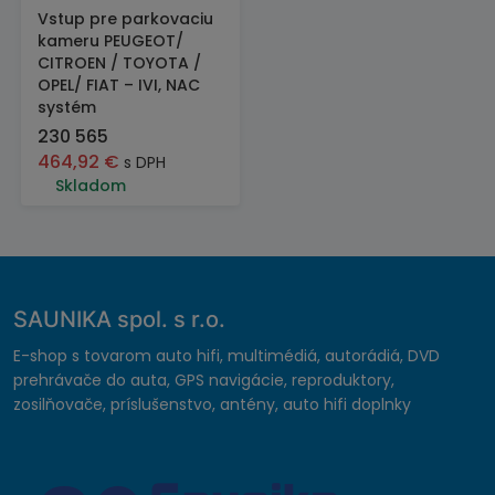
Vstup pre parkovaciu
kameru PEUGEOT/
CITROEN / TOYOTA /
OPEL/ FIAT – IVI, NAC
systém
230 565
464,92
€
s DPH
Skladom
SAUNIKA spol. s r.o.
E-shop s tovarom auto hifi, multimédiá, autorádiá, DVD
prehrávače do auta, GPS navigácie, reproduktory,
zosilňovače, príslušenstvo, antény, auto hifi doplnky