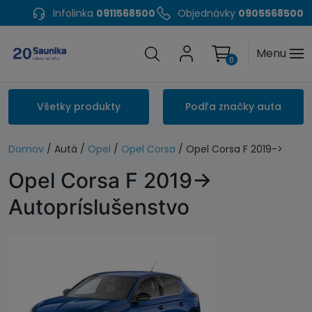
Infolinka
0911568500
Objednávky
0905568500
Menu
0
Všetky produkty
Podľa značky auta
Domov
/ Autá /
Opel
/
Opel Corsa
/ Opel Corsa F 2019->
Opel Corsa F 2019->
Autopríslušenstvo