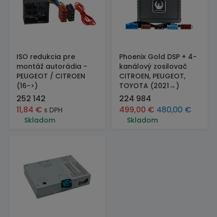
ISO redukcia pre
Phoenix Gold DSP + 4-
montáž autorádia -
kanálový zosilovač
PEUGEOT / CITROEN
CITROEN, PEUGEOT,
(16->)
TOYOTA (2021→)
252 142
224 984
11,84
€
499,00
€
480,00
€
s DPH
Skladom
Skladom