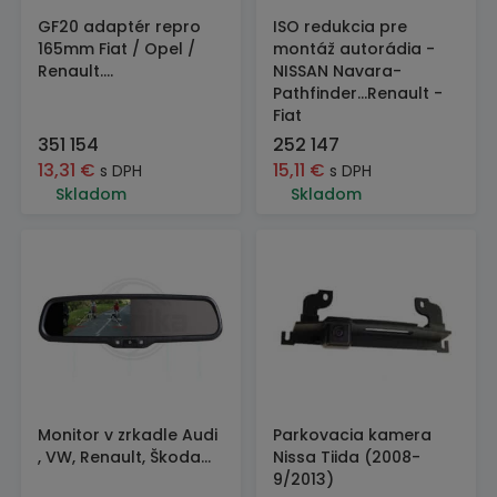
GF20 adaptér repro
ISO redukcia pre
165mm Fiat / Opel /
montáž autorádia -
Renault....
NISSAN Navara-
Pathfinder...Renault -
Fiat
351 154
252 147
13,31
€
15,11
€
s DPH
s DPH
Skladom
Skladom
Monitor v zrkadle Audi
Parkovacia kamera
, VW, Renault, Škoda...
Nissa Tiida (2008-
9/2013)