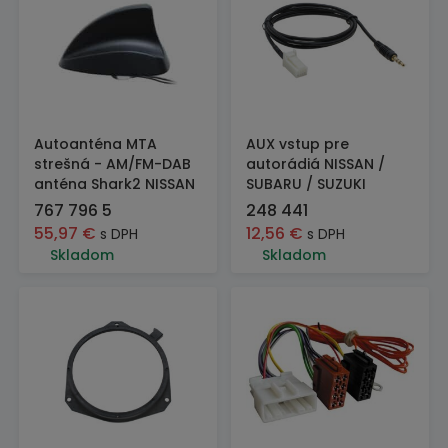
Autoanténa MTA
AUX vstup pre
strešná - AM/FM-DAB
autorádiá NISSAN /
anténa Shark2 NISSAN
SUBARU / SUZUKI
767 796 5
248 441
55,97
€
12,56
€
s DPH
s DPH
Skladom
Skladom