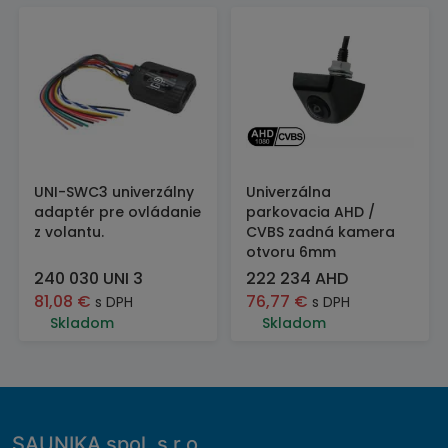
UNI-SWC3 univerzálny
Univerzálna
adaptér pre ovládanie
parkovacia AHD /
z volantu.
CVBS zadná kamera
otvoru 6mm
240 030 UNI 3
222 234 AHD
81,08
€
76,77
€
s DPH
s DPH
Skladom
Skladom
SAUNIKA spol. s r.o.