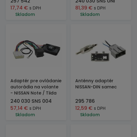
257 542
240 030 SNS UNI
17,74
€
81,39
€
s DPH
s DPH
Skladom
Skladom
Adaptér pre ovládanie
Anténny adaptér
autorádia na volante
NISSAN-DIN samec
- NISSAN Note / Tiida
240 030 SNS 004
295 786
57,14
€
12,59
€
s DPH
s DPH
Skladom
Skladom