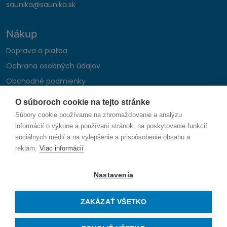
saunika@saunika.sk
Nákup
Doprava a platba
Ochrana osobných údajov
Obchodné podmienky
Reklamačný poriadok
O súboroch cookie na tejto stránke
Montáž autohifi
Súbory cookie používame na zhromažďovanie a analýzu
Formulár na odstúpenie od zmluvy
informácií o výkone a používaní stránok, na poskytovanie funkcií
sociálnych médií a na vylepšenie a prispôsobenie obsahu a
reklám.
Viac informácií
Sledujte nás
Nastavenia
ZAKÁZAŤ VŠETKO
© 2026 SAUNIKA spol. s r.o. Zlatovská 1783, 911 05 Trenčín
Vytvorené na mieru od
denva.sk