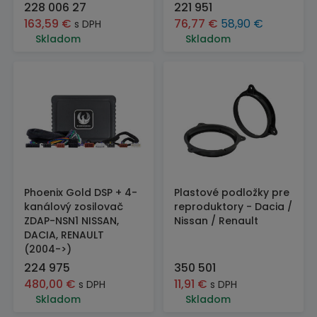
228 006 27
221 951
163,59
€
76,77
€
58,90
€
s DPH
Skladom
Skladom
Phoenix Gold DSP + 4-
Plastové podložky pre
kanálový zosilovač
reproduktory - Dacia /
ZDAP-NSN1 NISSAN,
Nissan / Renault
DACIA, RENAULT
(2004->)
224 975
350 501
480,00
€
11,91
€
s DPH
s DPH
Skladom
Skladom