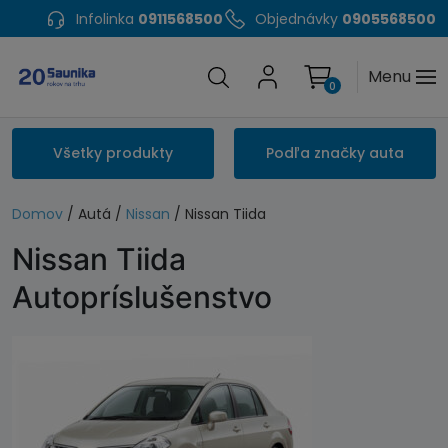
Infolinka
0911568500
Objednávky
0905568500
Menu
0
Všetky produkty
Podľa značky auta
Domov
/ Autá /
Nissan
/ Nissan Tiida
Nissan Tiida
Autopríslušenstvo