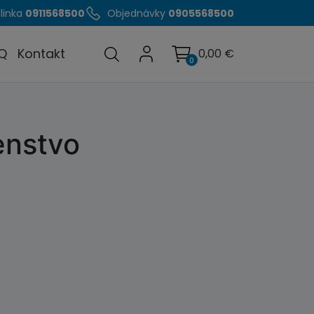
linka
0911568500
Objednávky
0905568500
Q
Kontakt
0,00
€
0
enstvo