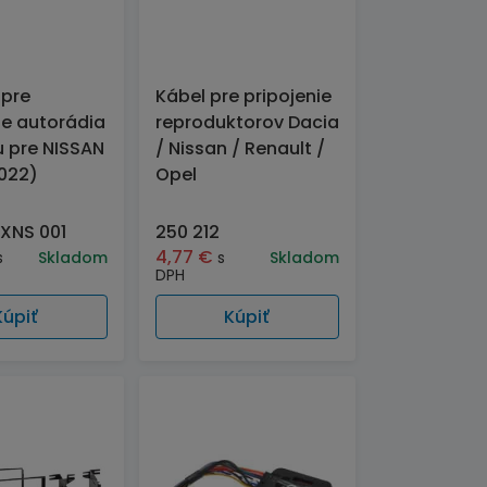
 pre
Kábel pre pripojenie
e autorádia
reproduktorov Dacia
u pre NISSAN
/ Nissan / Renault /
022)
Opel
XNS 001
250 212
4,77
€
s
Skladom
s
Skladom
DPH
Kúpiť
Kúpiť