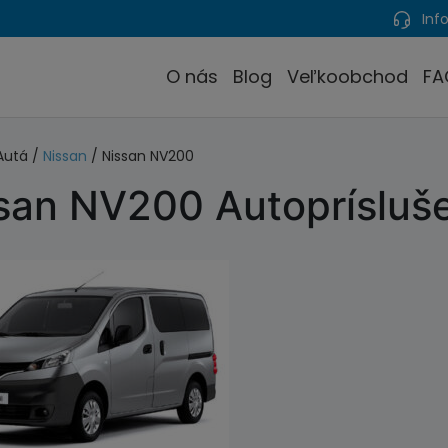
Info
O nás
Blog
Veľkoobchod
FA
Autá /
Nissan
/ Nissan NV200
san NV200 Autoprísluš