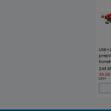
USB+
prepo
konek
248 8
40,0
DPH