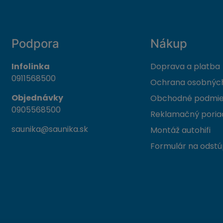
Podpora
Nákup
Infolinka
Doprava a platba
0911568500
Ochrana osobných
Objednávky
Obchodné podmi
0905568500
Reklamačný poria
saunika@saunika.sk
Montáž autohifi
Formulár na odstú