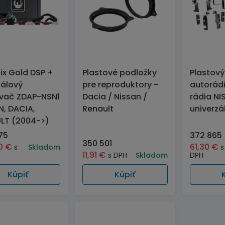
ix Gold DSP +
Plastové podložky
Plastový
álový
pre reproduktory -
autorádi
ovač ZDAP-NSN1
Dacia / Nissan /
rádia NI
N, DACIA,
Renault
univerzá
LT (2004->)
75
372 865
350 501
00
€
61,30
€
s
Skladom
s
11,91
€
s DPH
Skladom
DPH
Kúpiť
Kúpiť