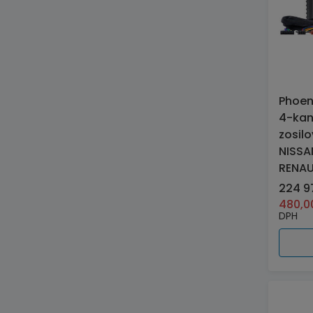
Phoen
4-kan
zosil
NISSA
RENAU
224 9
480,
DPH