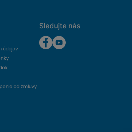
Sledujte nás
 údajov
enky
dok
penie od zmluvy