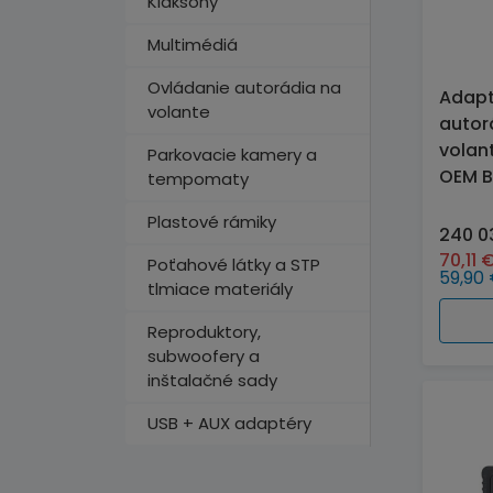
Klaksóny
Multimédiá
Ovládanie autorádia na
Adapt
volante
autor
volant
Parkovacie kamery a
OEM B
tempomaty
Plastové rámiky
240 0
70,11
Poťahové látky a STP
59,90
tlmiace materiály
Reproduktory,
subwoofery a
inštalačné sady
USB + AUX adaptéry