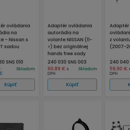
ér ovládania
Adaptér ovládania
Adaptér
ádia na
autorádia na
ovládani
e - Nissan s
volante NISSAN (11-
z volant
T sadou
>) bez originálnej
(2007-2
hands free sady
30 SNS 010
240 030 SNS 003
240 040 
€
60,89
€
59,90
€
Skladom
s
Skladom
€
DPH
DPH
Kúpiť
Kúpiť