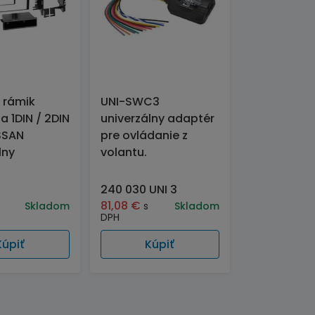
 rámik
UNI-SWC3
a 1DIN / 2DIN
univerzálny adaptér
SSAN
pre ovládanie z
lny
volantu.
240 030 UNI 3
81,08
€
Skladom
s
Skladom
DPH
Kúpiť
Kúpiť