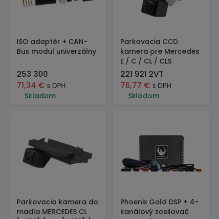
ISO adaptér + CAN-
Parkovacia CCD
Bus modul univerzálny
kamera pre Mercedes
E / C / CL / CLS
253 300
221 921 2VT
71,34
€
76,77
€
s DPH
s DPH
Skladom
Skladom
Parkovacia kamera do
Phoenix Gold DSP + 4-
madla MERCEDES CL
kanálový zosilovač