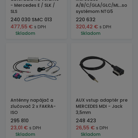
- Mercedes E / SLK /
A/B/C/GLA/GLC/ML...so
SLS
systémom NTG5
240 030 SMC 013
220 632
477,55
€
320,42
€
s DPH
s DPH
Skladom
Skladom
Anténny napájač a
AUX vstup adaptér pre
zlučovač 2 x FAKRA-
MERCEDES MDI - Jack
ISO
3,5mm
295 810
248 423
23,01
€
26,55
€
s DPH
s DPH
Skladom
Skladom