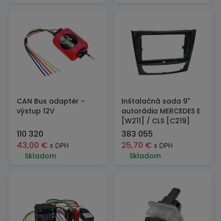
CAN Bus adaptér -
Inštalačná sada 9"
výstup 12V
autorádia MERCEDES E
[W211] / CLS [C219]
110 320
383 055
43,00
€
25,70
€
s DPH
s DPH
Skladom
Skladom