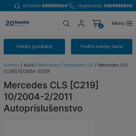
Infolinka
0911568500
Objednávky
0905568500
Menu
0
Všetky produkty
Podľa značky auta
Domov
/ Autá /
Mercedes
/
Mercedes CLS
/ Mercedes CLS
[C219] 10/2004-2/2011
Mercedes CLS [C219]
10/2004-2/2011
Autopríslušenstvo