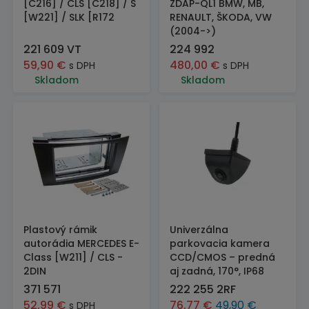
[C216] / CLS [C218] / S
ZDAP-QL1 BMW, MB,
[W221] / SLK [R172
RENAULT, ŠKODA, VW
(2004->)
221 609 VT
224 992
59,90
€
480,00
€
s DPH
s DPH
Skladom
Skladom
Plastový rámik
Univerzálna
autorádia MERCEDES E-
parkovacia kamera
Class [W211] / CLS -
CCD/CMOS – predná
2DIN
aj zadná, 170°, IP68
371 571
222 255 2RF
52,99
€
76,77
€
49,90
€
s DPH