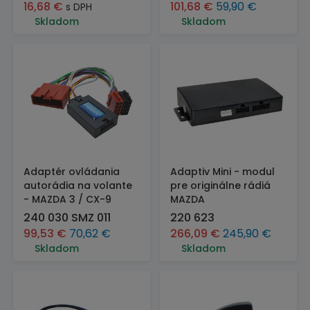
16,68
€
101,68
€
59,90
€
s DPH
Skladom
Skladom
Adaptér ovládania
Adaptiv Mini - modul
autorádia na volante
pre originálne rádiá
- MAZDA 3 / CX-9
MAZDA
240 030 SMZ 011
220 623
99,53
€
70,62
€
266,09
€
245,90
€
Skladom
Skladom