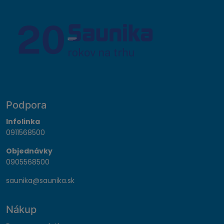
Podpora
Infolinka
0911568500
Objednávky
0905568500
saunika@saunika.sk
Nákup