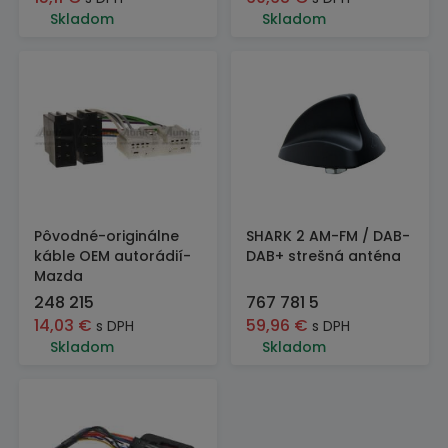
Skladom
Skladom
Pôvodné-originálne
SHARK 2 AM-FM / DAB-
káble OEM autorádií-
DAB+ strešná anténa
Mazda
248 215
767 781 5
14,03
€
59,96
€
s DPH
s DPH
Skladom
Skladom