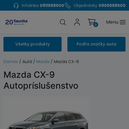
Infolinka
0911568500
Objednávky
0905568500
Menu
0
Všetky produkty
Podľa značky auta
Domov
/ Autá /
Mazda
/ Mazda CX-9
Mazda CX-9
Autopríslušenstvo