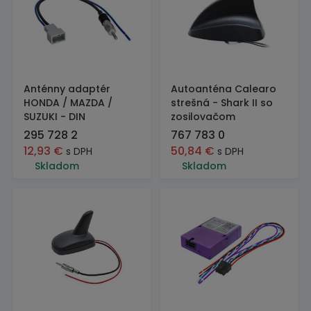
Anténny adaptér
Autoanténa Calearo
HONDA / MAZDA /
strešná - Shark II so
SUZUKI - DIN
zosilovačom
295 728 2
767 783 0
12,93
€
50,84
€
s DPH
s DPH
Skladom
Skladom