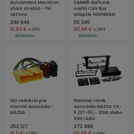
Autoanténa Mecatron
CANM8 diaľkové
shark strešná - FM
svetlá CAN Bus
aktívna
adaptér HIGHBEAM
290 945
110 345
15,63
€
101,48
€
s DPH
s DPH
Skladom
Skladom
ISO redukcia pre
Plastový rámik
montáž autorádia -
autorádia MAZDA CX-
MAZDA
9 (07-15) - 2DIN alebo
1DIN rádio
252 127
372 488
15,11
€
60,68
€
s DPH
s DPH