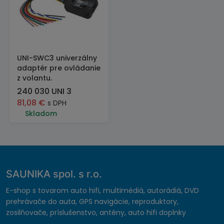
UNI-SWC3 univerzálny
adaptér pre ovládanie
z volantu.
240 030 UNI 3
81,08
€
s DPH
Skladom
SAUNIKA spol. s r.o.
E-shop s tovarom auto hifi, multimédiá, autorádiá, DVD
prehrávače do auta, GPS navigácie, reproduktory,
zosilňovače, príslušenstvo, antény, auto hifi doplnky