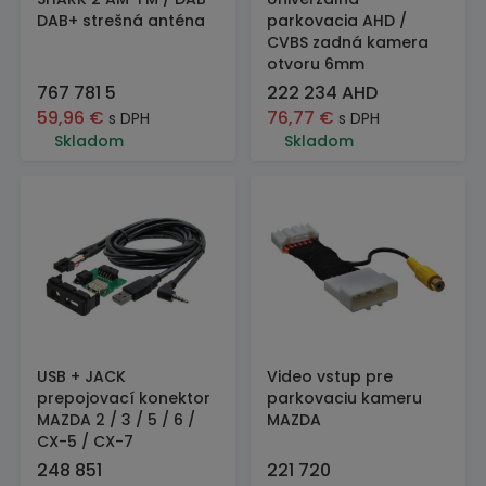
DAB+ strešná anténa
parkovacia AHD /
CVBS zadná kamera
otvoru 6mm
767 781 5
222 234 AHD
59,96
€
76,77
€
s DPH
s DPH
Skladom
Skladom
USB + JACK
Video vstup pre
prepojovací konektor
parkovaciu kameru
MAZDA 2 / 3 / 5 / 6 /
MAZDA
CX-5 / CX-7
248 851
221 720