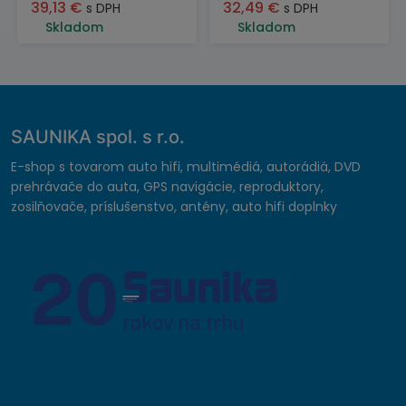
39,13
€
32,49
€
s DPH
s DPH
Skladom
Skladom
SAUNIKA spol. s r.o.
E-shop s tovarom auto hifi, multimédiá, autorádiá, DVD
prehrávače do auta, GPS navigácie, reproduktory,
zosilňovače, príslušenstvo, antény, auto hifi doplnky