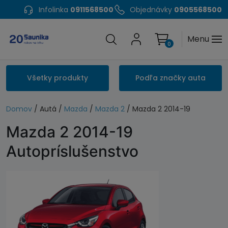
Infolinka
0911568500
Objednávky
0905568500
Menu
0
Všetky produkty
Podľa značky auta
Domov
/ Autá /
Mazda
/
Mazda 2
/ Mazda 2 2014-19
Mazda 2 2014-19
Autopríslušenstvo