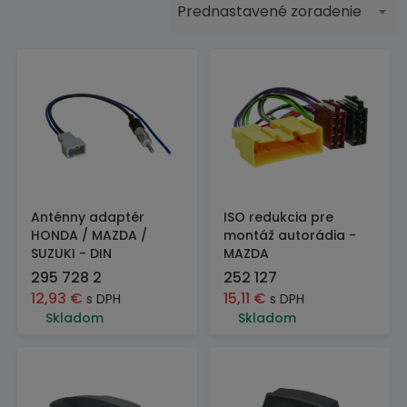
Prednastavené zoradenie
Anténny adaptér
ISO redukcia pre
HONDA / MAZDA /
montáž autorádia -
SUZUKI - DIN
MAZDA
295 728 2
252 127
12,93
€
15,11
€
s DPH
s DPH
Skladom
Skladom