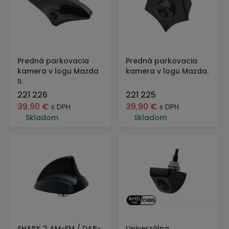
Predná parkovacia
Predná parkovacia
kamera v logu Mazda
kamera v logu Mazda.
II.
221 226
221 225
39,90
€
39,90
€
s DPH
s DPH
Skladom
Skladom
SHARK 2 AM-FM / DAB-
Univerzálna