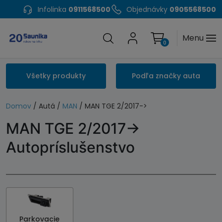
Infolinka
0911568500
Objednávky
0905568500
Menu
0
Všetky produkty
Podľa značky auta
Domov
/ Autá /
MAN
/ MAN TGE 2/2017->
MAN TGE 2/2017->
Autopríslušenstvo
Parkovacie