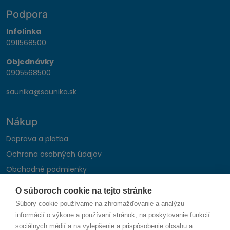
Podpora
Infolinka
0911568500
Objednávky
0905568500
saunika@saunika.sk
Nákup
Doprava a platba
Ochrana osobných údajov
Obchodné podmienky
Reklamačný poriadok
O súboroch cookie na tejto stránke
Montáž autohifi
Súbory cookie používame na zhromažďovanie a analýzu
Formulár na odstúpenie od zmluvy
informácií o výkone a používaní stránok, na poskytovanie funkcií
sociálnych médií a na vylepšenie a prispôsobenie obsahu a