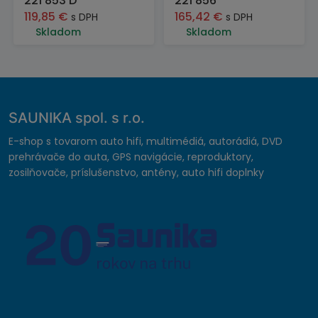
221 853 D
221 856
119,85
€
165,42
€
s DPH
s DPH
Skladom
Skladom
SAUNIKA spol. s r.o.
E-shop s tovarom auto hifi, multimédiá, autorádiá, DVD
prehrávače do auta, GPS navigácie, reproduktory,
zosilňovače, príslušenstvo, antény, auto hifi doplnky