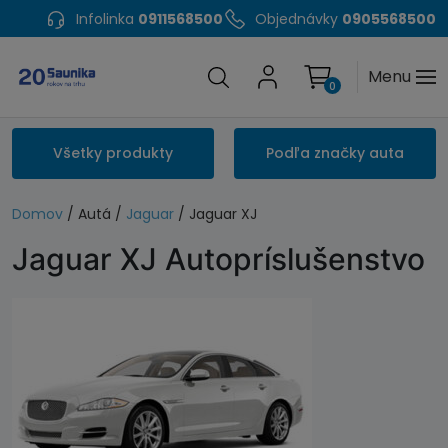
Infolinka
0911568500
Objednávky
0905568500
Menu
0
Všetky produkty
Podľa značky auta
Domov
/ Autá /
Jaguar
/ Jaguar XJ
Jaguar XJ Autopríslušenstvo