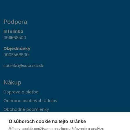
Podpora
Infolinka
0911568500
Objednávky
0905568500
saunika@saunika.sk
Nákup
Doprava a platba
Ochrana osobných údajov
Obchodné podmienky
Reklamačný poriadok
O súboroch cookie na tejto stránke
Montáž autohifi
Súbory cookie používame na zhromažďovanie a analýzu