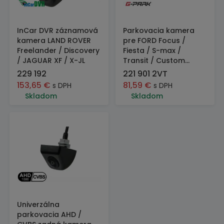
InCar DVR záznamová
Parkovacia kamera
kamera LAND ROVER
pre FORD Focus /
Freelander / Discovery
Fiesta / S-max /
/ JAGUAR XF / X-JL
Transit / Custom...
229 192
221 901 2VT
153,65
€
81,59
€
s DPH
s DPH
Skladom
Skladom
Univerzálna
parkovacia AHD /