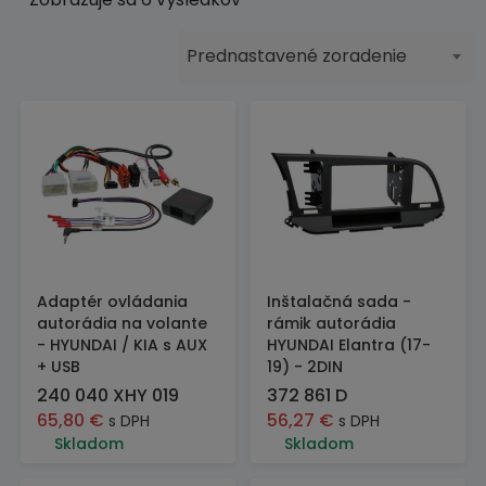
Prednastavené zoradenie
Adaptér ovládania
Inštalačná sada -
autorádia na volante
rámik autorádia
- HYUNDAI / KIA s AUX
HYUNDAI Elantra (17-
+ USB
19) - 2DIN
240 040 XHY 019
372 861 D
65,80
€
56,27
€
s DPH
s DPH
Skladom
Skladom