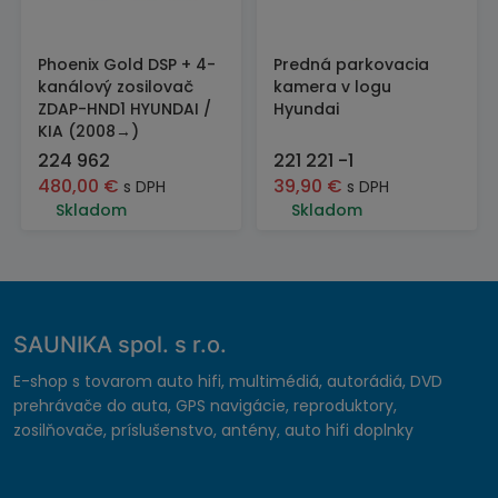
Phoenix Gold DSP + 4-
Predná parkovacia
kanálový zosilovač
kamera v logu
ZDAP-HND1 HYUNDAI /
Hyundai
KIA (2008→)
224 962
221 221 -1
480,00
€
39,90
€
s DPH
s DPH
Skladom
Skladom
SAUNIKA spol. s r.o.
E-shop s tovarom auto hifi, multimédiá, autorádiá, DVD
prehrávače do auta, GPS navigácie, reproduktory,
zosilňovače, príslušenstvo, antény, auto hifi doplnky