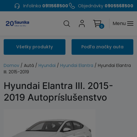
Infolinka
0911568500
Objednávky
0905568500
Menu
0
Všetky produkty
Podľa značky auta
Domov
/ Autá /
Hyundai
/
Hyundai Elantra
/ Hyundai Elantra
III. 2015-2019
Hyundai Elantra III. 2015-
2019 Autopríslušenstvo