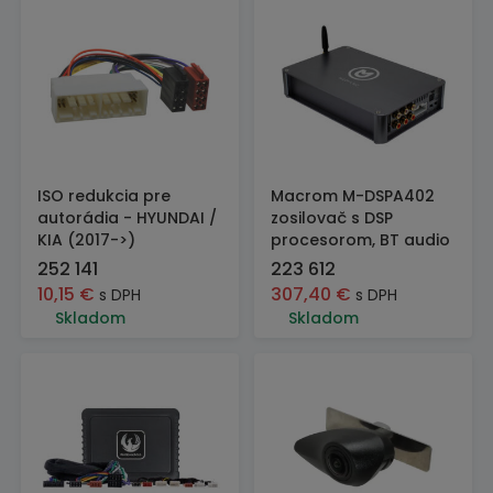
ISO redukcia pre
Macrom M-DSPA402
autorádia - HYUNDAI /
zosilovač s DSP
KIA (2017->)
procesorom, BT audio
252 141
223 612
10,15
€
307,40
€
s DPH
s DPH
Skladom
Skladom