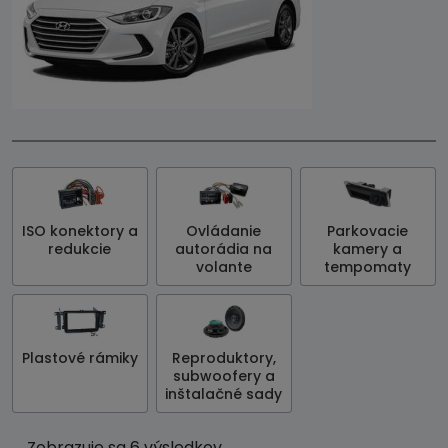
ISO konektory a
Ovládanie
Parkovacie
redukcie
autorádia na
kamery a
volante
tempomaty
Plastové rámiky
Reproduktory,
subwoofery a
inštalačné sady
Zobrazuje sa 6 výsledkov