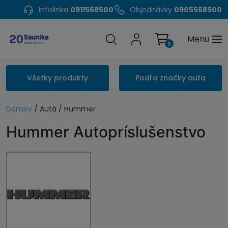
Infolinka
0911568500
Objednávky
0905568500
Menu
0
Všetky produkty
Podľa značky auta
Domov
/ Autá / Hummer
Hummer Autopríslušenstvo