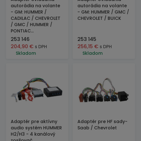
autorádia na volante
autorádia na volante
- GM: HUMMER /
- GM: HUMMER / GMC /
CADILAC / CHEVROLET
CHEVROLET / BUICK
/ GMC / HUMMER /
PONTIAC...
253 146
253 145
204,90
€
256,15
€
s DPH
s DPH
Skladom
Skladom
Adaptér pre aktívny
Adaptér pre HF sady-
audio systém HUMMER
Saab / Chevrolet
H2/H3 - 4 kanálový
zosilovač