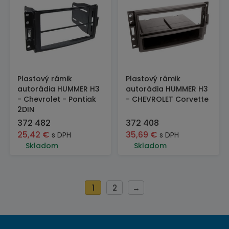
Plastový rámik
Plastový rámik
autorádia HUMMER H3
autorádia HUMMER H3
- Chevrolet - Pontiak
- CHEVROLET Corvette
2DIN
372 482
372 408
25,42
€
35,69
€
s DPH
s DPH
Skladom
Skladom
1
2
→