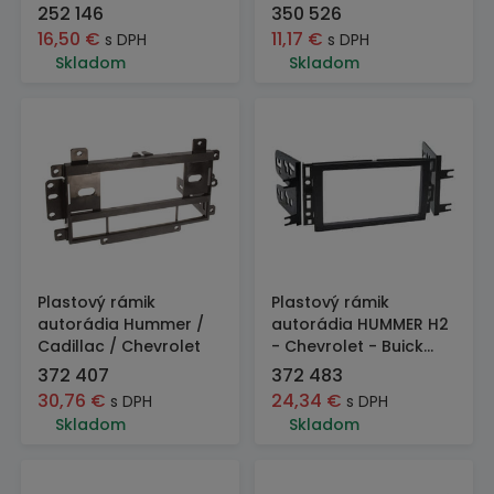
252 146
350 526
16,50
€
11,17
€
s DPH
s DPH
Skladom
Skladom
Plastový rámik
Plastový rámik
autorádia Hummer /
autorádia HUMMER H2
Cadillac / Chevrolet
- Chevrolet - Buick...
372 407
372 483
30,76
€
24,34
€
s DPH
s DPH
Skladom
Skladom