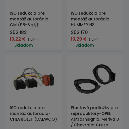
ISO redukcia pre
ISO redukcia pre
montáž autorádia -
montáž autorádia -
GM (98-&gt;)
HUMMER H3
252 182
252 170
13,22
€
19,29
€
s DPH
s DPH
Skladom
Skladom
ISO redukcia pre
Plastové podložky pre
montáž autorádia-
reproduktory-OPEL
CHEVROLET (DAEWOO)
Astra,Insignia, Meriva B
/ Chevrolet Cruze