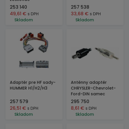
253 140
257 538
49,61
€
33,68
€
s DPH
s DPH
Skladom
Skladom
Adaptér pre HF sady-
Anténny adaptér
HUMMER H1/H2/H3
CHRYSLER-Chevrolet-
Ford-DIN samec
257 579
295 750
26,51
€
8,61
€
s DPH
s DPH
Skladom
Skladom