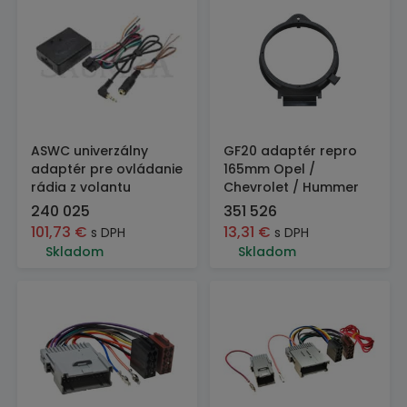
ASWC univerzálny
GF20 adaptér repro
adaptér pre ovládanie
165mm Opel /
rádia z volantu
Chevrolet / Hummer
240 025
351 526
101,73
€
13,31
€
s DPH
s DPH
Skladom
Skladom