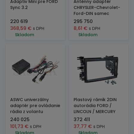
Adaptiv Mini pre FORD
Anténny adaptér
Sync 3.2
CHRYSLER-Chevrolet-
Ford-DIN samec
220 619
295 750
368,59
€
8,61
€
s DPH
s DPH
Skladom
Skladom
ASWC univerzálny
Plastový rámik 2DIN
adaptér pre ovládanie
autorádia FORD /
rádia z volantu
LINCOLN / MERCURY
240 025
372 411
101,73
€
37,77
€
s DPH
s DPH
Skladom
Skladom