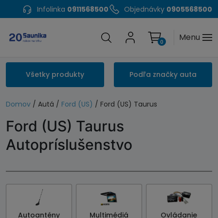
Infolinka
0911568500
Objednávky
0905568500
Menu
0
Všetky produkty
Podľa značky auta
Domov
/ Autá /
Ford (US)
/ Ford (US) Taurus
Ford (US) Taurus
Autopríslušenstvo
Autoantény
Multimédiá
Ovládanie