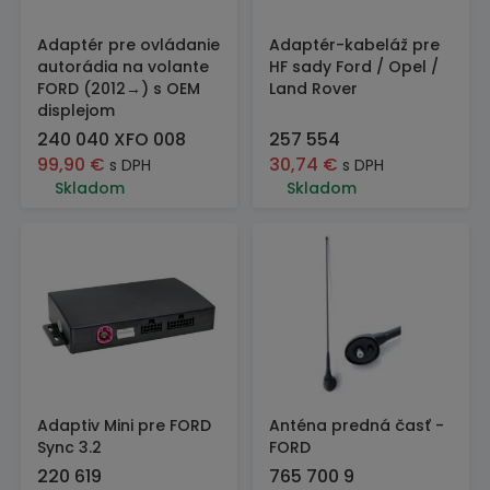
Adaptér pre ovládanie
Adaptér-kabeláž pre
autorádia na volante
HF sady Ford / Opel /
FORD (2012→) s OEM
Land Rover
displejom
240 040 XFO 008
257 554
99,90
€
30,74
€
s DPH
s DPH
Skladom
Skladom
Adaptiv Mini pre FORD
Anténa predná časť -
Sync 3.2
FORD
220 619
765 700 9