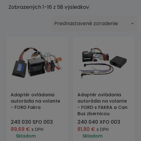
Zobrazených 1–16 z 58 výsledkov
Prednastavené zoradenie
Adaptér ovládania
Adaptér ovládania
autorádia na volante
autorádia na volante
- FORD Fakra
- FORD s FAKRA a Can
Bus zbernicou
240 030 SFO 003
240 040 XFO 003
89,69
€
81,80
€
s DPH
s DPH
Skladom
Skladom