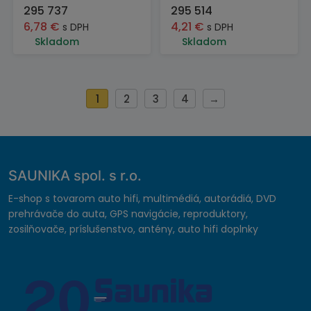
295 737
295 514
6,78
€
4,21
€
s DPH
s DPH
Skladom
Skladom
1
2
3
4
→
SAUNIKA spol. s r.o.
E-shop s tovarom auto hifi, multimédiá, autorádiá, DVD
prehrávače do auta, GPS navigácie, reproduktory,
zosilňovače, príslušenstvo, antény, auto hifi doplnky