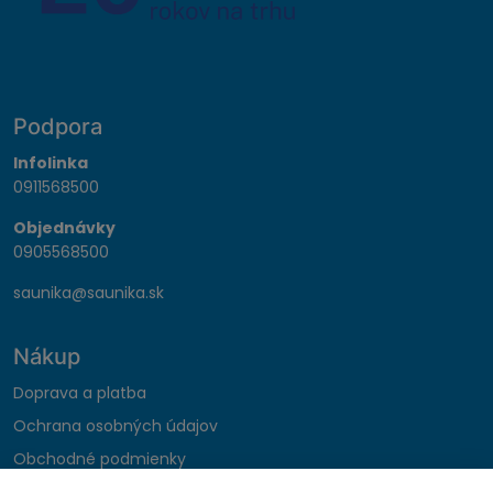
Podpora
Infolinka
0911568500
Objednávky
0905568500
saunika@saunika.sk
Nákup
Doprava a platba
Ochrana osobných údajov
Obchodné podmienky
Reklamačný poriadok