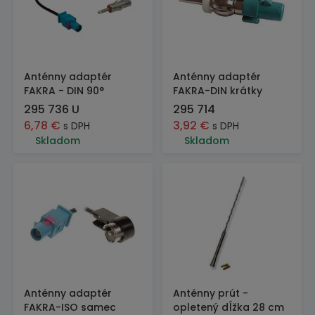
Anténny adaptér
Anténny adaptér
FAKRA - DIN 90°
FAKRA-DIN krátky
295 736 U
295 714
6,78
€
3,92
€
s DPH
s DPH
Skladom
Skladom
Anténny adaptér
Anténny prút -
FAKRA-ISO samec
opletený dĺžka 28 cm