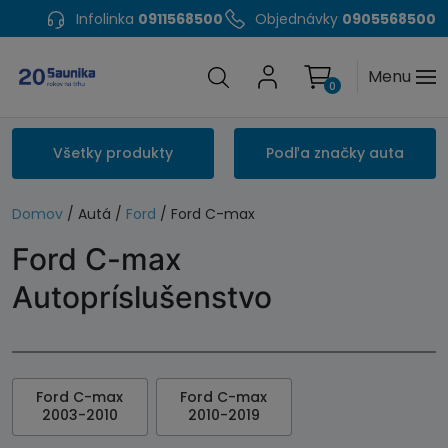
Infolinka
0911568500
Objednávky
0905568500
Menu
0
Všetky produkty
Podľa značky auta
Domov
/ Autá /
Ford
/ Ford C-max
Ford C-max
Autopríslušenstvo
Ford C-max
Ford C-max
2003-2010
2010-2019