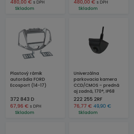
480,00
€
480,00
€
s DPH
s DPH
Skladom
Skladom
Plastový rámik
Univerzálna
autorádia FORD
parkovacia kamera
Ecosport (14-17)
CCD/CMOS – predná
aj zadná, 170°, IP68
372 843 D
222 255 2RF
67,96
€
76,77
€
49,90
€
s DPH
Skladom
Skladom