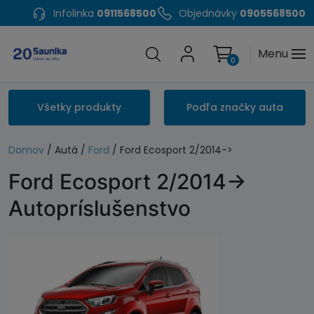
Infolinka
0911568500
Objednávky
0905568500
Menu
0
Všetky produkty
Podľa značky auta
Domov
/ Autá /
Ford
/ Ford Ecosport 2/2014->
Ford Ecosport 2/2014->
Autopríslušenstvo