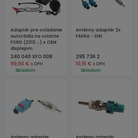
Adaptér pre ovládanie
Anténny adaptér 2x
autorádia na volante
FAKRA - DIN
FORD (2012→) s OEM
displejom
240 040 XFO 008
295 736 2
99,90
€
10,15
€
s DPH
s DPH
Skladom
Skladom
Anténny adaptér
Anténny adaptér