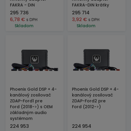
FAKRA - DIN
FAKRA-DIN krátky
295 736
295 714
6,78
€
3,92
€
s DPH
s DPH
Skladom
Skladom
Phoenix Gold DSP + 4-
Phoenix Gold DSP + 4-
kanálový zosilovač
kanálový zosilovač
ZDAP-Ford1 pre
ZDAP-Ford2 pre
Ford (2018->) s OEM
Ford (2012->)
základným audio
systémom
224 953
224 954