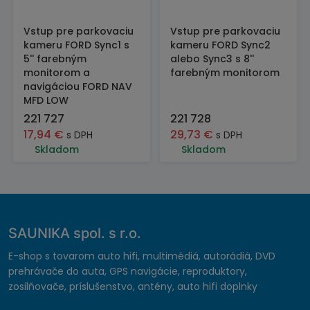
Vstup pre parkovaciu
Vstup pre parkovaciu
kameru FORD Sync1 s
kameru FORD Sync2
5'' farebným
alebo Sync3 s 8''
monitorom a
farebným monitorom
navigáciou FORD NAV
MFD LOW
221 727
221 728
17,94
€
29,73
€
s DPH
s DPH
Skladom
Skladom
SAUNIKA spol. s r.o.
E-shop s tovarom auto hifi, multimédiá, autorádiá, DVD
prehrávače do auta, GPS navigácie, reproduktory,
zosilňovače, príslušenstvo, antény, auto hifi doplnky