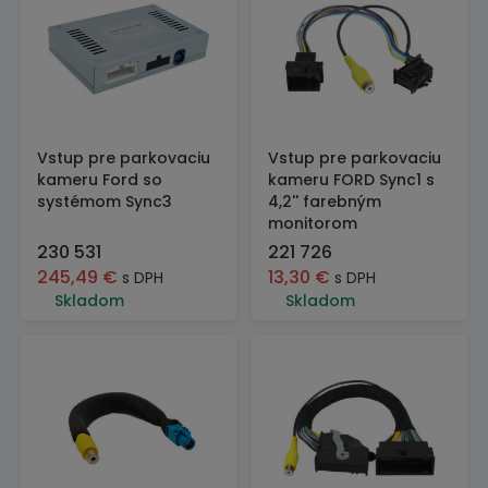
Vstup pre parkovaciu
Vstup pre parkovaciu
kameru Ford so
kameru FORD Sync1 s
systémom Sync3
4,2'' farebným
monitorom
230 531
221 726
245,49
€
13,30
€
s DPH
s DPH
Skladom
Skladom