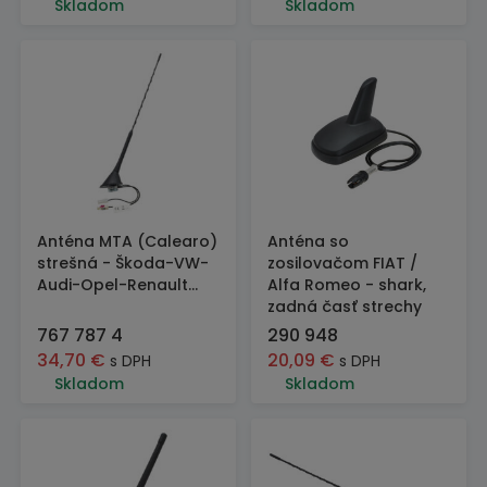
Skladom
Skladom
Anténa MTA (Calearo)
Anténa so
strešná - Škoda-VW-
zosilovačom FIAT /
Audi-Opel-Renault...
Alfa Romeo - shark,
zadná časť strechy
767 787 4
290 948
34,70
€
20,09
€
s DPH
s DPH
Skladom
Skladom