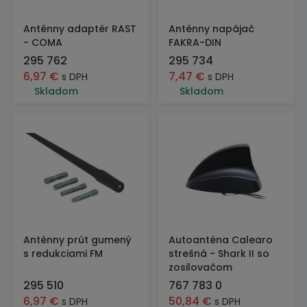
Anténny adaptér RAST
Anténny napájač
- COMA
FAKRA-DIN
295 762
295 734
6,97
€
7,47
€
s DPH
s DPH
Skladom
Skladom
Anténny prút gumený
Autoanténa Calearo
s redukciami FM
strešná - Shark II so
zosilovačom
295 510
767 783 0
6,97
€
50,84
€
s DPH
s DPH