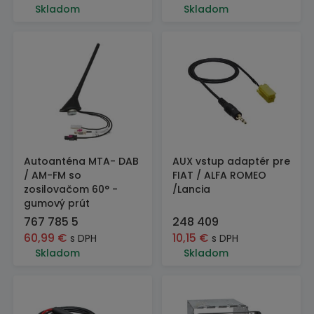
Skladom
Skladom
Autoanténa MTA- DAB
AUX vstup adaptér pre
/ AM-FM so
FIAT / ALFA ROMEO
zosilovačom 60° -
/Lancia
gumový prút
767 785 5
248 409
60,99
€
10,15
€
s DPH
s DPH
Skladom
Skladom