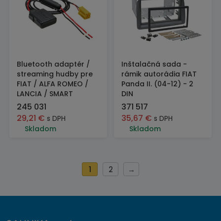
Bluetooth adaptér /
Inštalačná sada -
streaming hudby pre
rámik autorádia FIAT
FIAT / ALFA ROMEO /
Panda II. (04-12) - 2
LANCIA / SMART
DIN
245 031
371 517
29,21
€
35,67
€
s DPH
s DPH
Skladom
Skladom
1
2
→