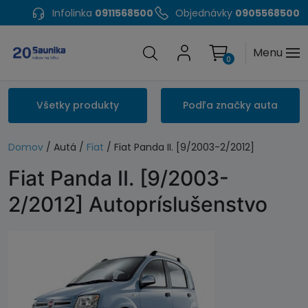
Infolinka
0911568500
Objednávky
0905568500
Menu
0
Všetky produkty
Podľa značky auta
Domov
/ Autá /
Fiat
/ Fiat Panda II. [9/2003-2/2012]
Fiat Panda II. [9/2003-
2/2012] Autopríslušenstvo