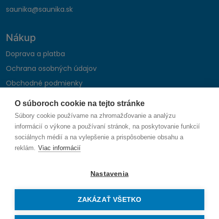
saunika@saunika.sk
Nákup
Doprava a platba
Ochrana osobných údajov
Obchodné podmienky
Reklamačný poriadok
O súboroch cookie na tejto stránke
Montáž autohifi
Súbory cookie používame na zhromažďovanie a analýzu
Formulár na odstúpenie od zmluvy
informácií o výkone a používaní stránok, na poskytovanie funkcií
sociálnych médií a na vylepšenie a prispôsobenie obsahu a
reklám.
Viac informácií
Sledujte nás
Nastavenia
ZAKÁZAŤ VŠETKO
© 2026 SAUNIKA spol. s r.o. Zlatovská 1783, 911 05 Trenčín
Vytvorené na mieru od
denva.sk