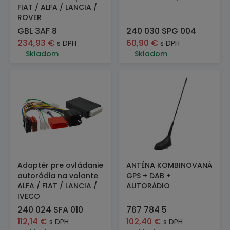
FIAT / ALFA / LANCIA /
ROVER
GBL 3AF 8
240 030 SPG 004
234,93
€
60,90
€
s DPH
s DPH
Skladom
Skladom
Adaptér pre ovládanie
ANTÉNA KOMBINOVANÁ
autorádia na volante
GPS + DAB +
ALFA / FIAT / LANCIA /
AUTORÁDIO
IVECO
240 024 SFA 010
767 784 5
112,14
€
102,40
€
s DPH
s DPH