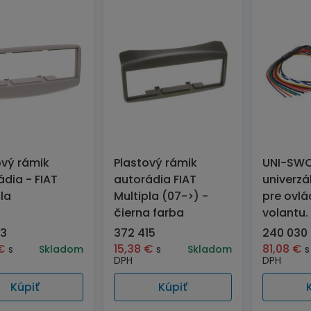
ový rámik
Plastový rámik
UNI-SW
ádia - FIAT
autorádia FIAT
univerzá
la
Multipla (07->) -
pre ovlá
čierna farba
volantu.
93
372 415
240 030 
€
15,38
€
81,08
€
s
Skladom
s
Skladom
s
DPH
DPH
Kúpiť
Kúpiť