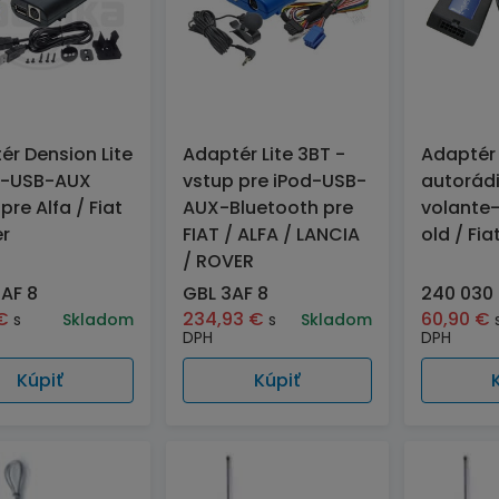
ér Dension Lite
Adaptér Lite 3BT -
Adaptér
d-USB-AUX
vstup pre iPod-USB-
autorád
pre Alfa / Fiat
AUX-Bluetooth pre
volante
er
FIAT / ALFA / LANCIA
old / Fia
/ ROVER
AF 8
GBL 3AF 8
240 030
€
234,93
€
60,90
€
s
Skladom
s
Skladom
DPH
DPH
Kúpiť
Kúpiť