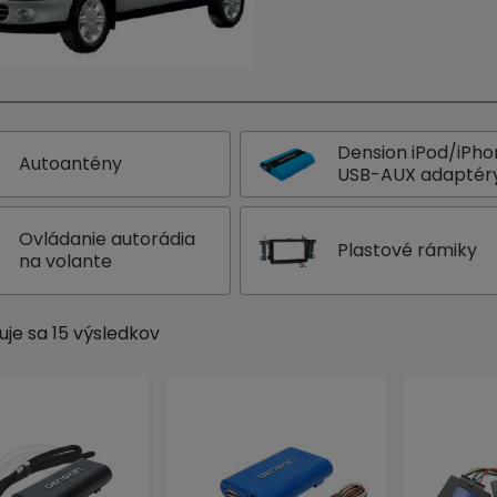
Dension iPod/iPh
Autoantény
USB-AUX adaptér
Ovládanie autorádia
Plastové rámiky
na volante
uje sa 15 výsledkov