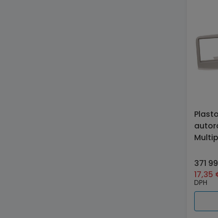
Plast
autor
Multip
371 9
17,35
DPH