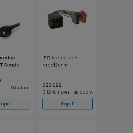
predná
ISO konektor -
T Scudo,
predĺženie
T
9
252 088
Skladom
6,12
€
s DPH
Skladom
Kúpiť
Kúpiť