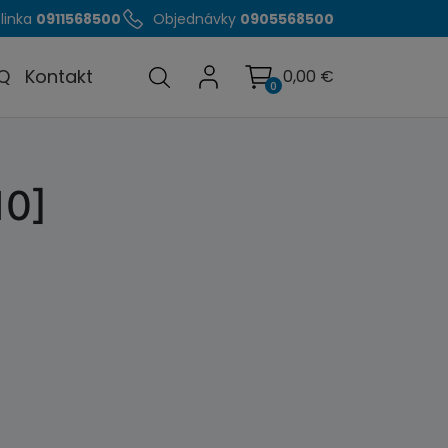
linka
0911568500
Objednávky
0905568500
Q
Kontakt
0,00
€
0
10]