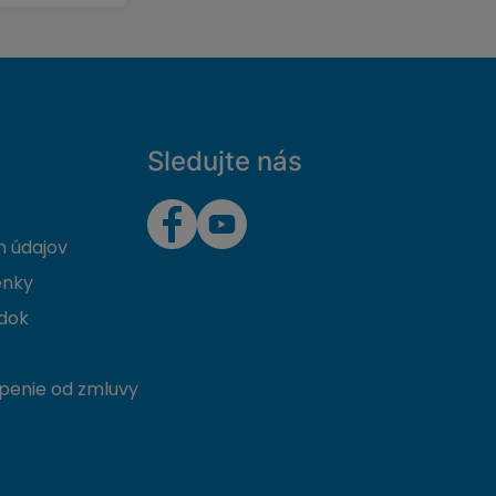
Sledujte nás
 údajov
enky
dok
penie od zmluvy