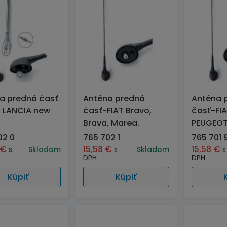
a predná časť
Anténa predná
Anténa 
T, LANCIA new
časť-FIAT Bravo,
časť-FIA
Brava, Marea.
PEUGEO
02 0
765 702 1
765 701 
€
15,58
€
15,58
€
s
Skladom
s
Skladom
s
DPH
DPH
Kúpiť
Kúpiť