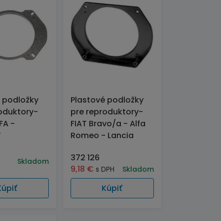
 podložky
Plastové podložky
oduktory-
pre reproduktory-
FA -
FIAT Bravo/a - Alfa
T
Romeo - Lancia
372 126
Skladom
9,18
€
s DPH
Skladom
Kúpiť
Kúpiť