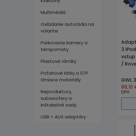
Klaksóny
Multimédiá
Ovládanie autorádia na
volante
Adapt
Parkovacie kamery a
3 iPo
tempomaty
vstup 
Plastové rámiky
/ Rov
Poťahové látky a STP
tlmiace materiály
GWL 3
88,10
Reproduktory,
DPH
subwoofery a
inštalačné sady
USB + AUX adaptéry