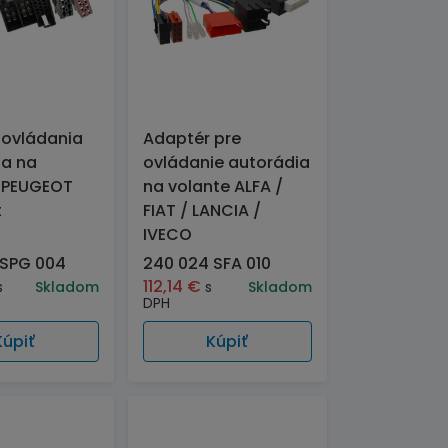
 ovládania
Adaptér pre
ia na
ovládanie autorádia
-PEUGEOT
na volante ALFA /
t
FIAT / LANCIA /
IVECO
 SPG 004
240 024 SFA 010
112,14
€
s
Skladom
s
Skladom
DPH
Kúpiť
Kúpiť