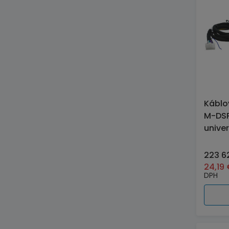
Káblo
M-DS
unive
223 6
24,19
DPH