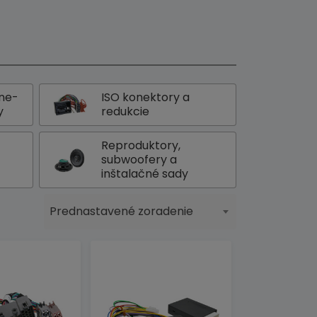
one-
ISO konektory a
y
redukcie
Reproduktory,
subwoofery a
inštalačné sady
Prednastavené zoradenie