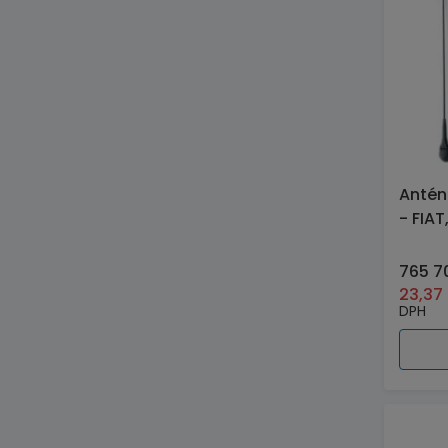
Antén
- FIA
765 7
23,37
DPH