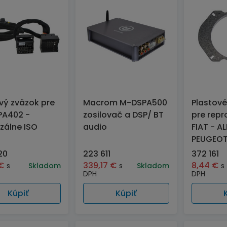
vý zväzok pre
Macrom M-DSPA500
Plastové
PA402 -
zosilovač a DSP/ BT
pre repr
rzálne ISO
audio
FIAT - AL
PEUGEO
20
223 611
372 161
€
339,17
€
8,44
€
s
Skladom
s
Skladom
s
DPH
DPH
Kúpiť
Kúpiť