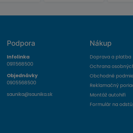
Podpora
Nákup
Infolinka
Doprava a platba
0911568500
Ochrana osobných
Objednávky
Obchodné podmi
0905568500
Reklamačný poria
saunika@saunika.sk
Montáž autohifi
Formulár na odstú