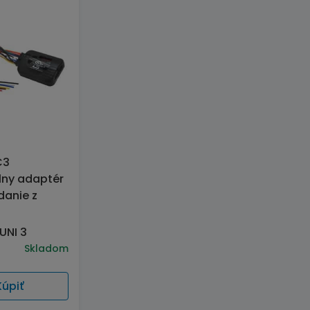
C3
lny adaptér
danie z
UNI 3
Skladom
Kúpiť