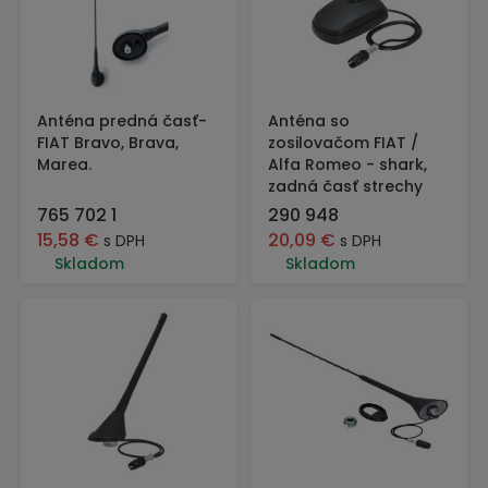
Anténa predná časť-
Anténa so
FIAT Bravo, Brava,
zosilovačom FIAT /
Marea.
Alfa Romeo - shark,
zadná časť strechy
765 702 1
290 948
15,58
€
20,09
€
s DPH
s DPH
Skladom
Skladom