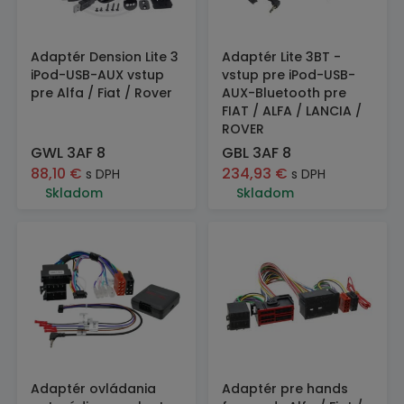
Adaptér Dension Lite 3
Adaptér Lite 3BT -
iPod-USB-AUX vstup
vstup pre iPod-USB-
pre Alfa / Fiat / Rover
AUX-Bluetooth pre
FIAT / ALFA / LANCIA /
ROVER
GWL 3AF 8
GBL 3AF 8
88,10
€
234,93
€
s DPH
s DPH
Skladom
Skladom
Adaptér ovládania
Adaptér pre hands