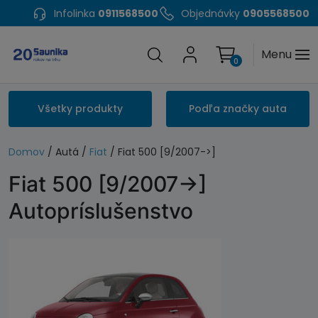
Infolinka
0911568500
Objednávky
0905568500
Menu
0
Všetky produkty
Podľa značky auta
Domov
/ Autá /
Fiat
/ Fiat 500 [9/2007->]
Fiat 500 [9/2007->]
Autopríslušenstvo