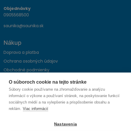
Objednávky
0905568500
saunika@saunika.sk
Nákup
Doprava a platba
Ochrana osobných údajov
Obchodné podmienky
Reklamačný poriadok
O súboroch cookie na tejto stránke
Montáž autohifi
Súbory cookie používame na zhromažďovanie a analýzu
Formulár na odstúpenie od zmluvy
informácií o výkone a používaní stránok, na poskytovanie funkcií
sociálnych médií a na vylepšenie a prispôsobenie obsahu a
reklám.
Viac informácií
Sledujte nás
Nastavenia