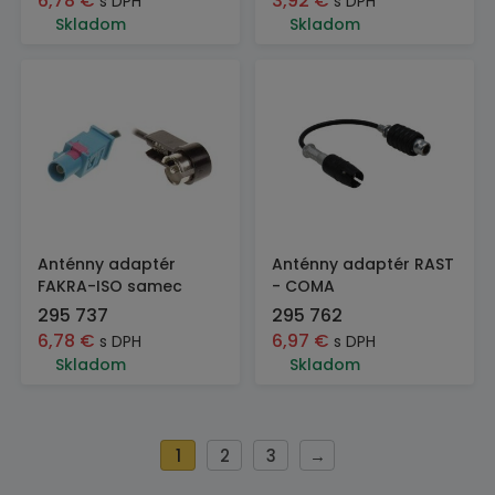
6,78
€
3,92
€
s DPH
s DPH
Skladom
Skladom
Anténny adaptér
Anténny adaptér RAST
FAKRA-ISO samec
- COMA
295 737
295 762
6,78
€
6,97
€
s DPH
s DPH
Skladom
Skladom
1
2
3
→