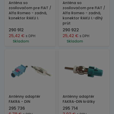
Anténa so
Anténa so
zosilovačom pre FIAT /
zosilovačom pre FIAT /
Alfa Romeo - zadná,
Alfa Romeo - zadná,
konektor RAKU I.
konektor RAKU I.-dlhý
prút
290 912
290 922
25,42
€
25,42
€
s DPH
s DPH
Skladom
Skladom
Anténny adaptér
Anténny adaptér
FAKRA - DIN
FAKRA-DIN krátky
295 736
295 714