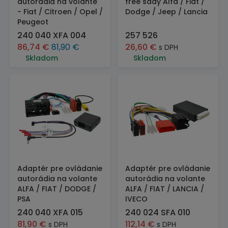
autorádia na volante
free sady Alfa / Fiat /
- Fiat / Citroen / Opel /
Dodge / Jeep / Lancia
Peugeot
240 040 XFA 004
257 526
86,74
€
81,90
€
26,60
€
s DPH
Skladom
Skladom
Adaptér pre ovládanie
Adaptér pre ovládanie
autorádia na volante
autorádia na volante
ALFA / FIAT / DODGE /
ALFA / FIAT / LANCIA /
PSA
IVECO
240 040 XFA 015
240 024 SFA 010
81,90
€
112,14
€
s DPH
s DPH