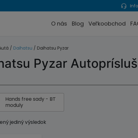
Info
O nás
Blog
Veľkoobchod
FA
Autá /
Daihatsu
/ Daihatsu Pyzar
hatsu Pyzar Autopríslu
Hands free sady - BT
moduly
ený jediný výsledok