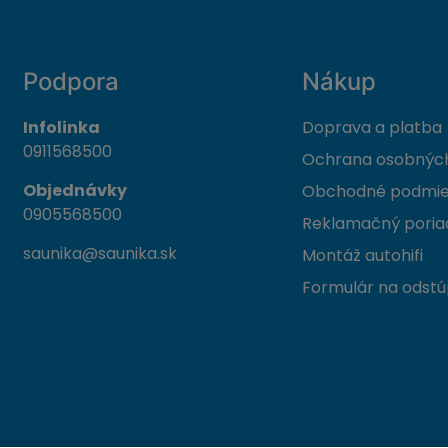
Podpora
Nákup
Infolinka
Doprava a platba
0911568500
Ochrana osobných
Objednávky
Obchodné podmi
0905568500
Reklamačný poria
saunika@saunika.sk
Montáž autohifi
Formulár na odstú