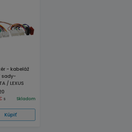
ér - kabeláž
F sady-
A / LEXUS
20
€
s
Skladom
Kúpiť