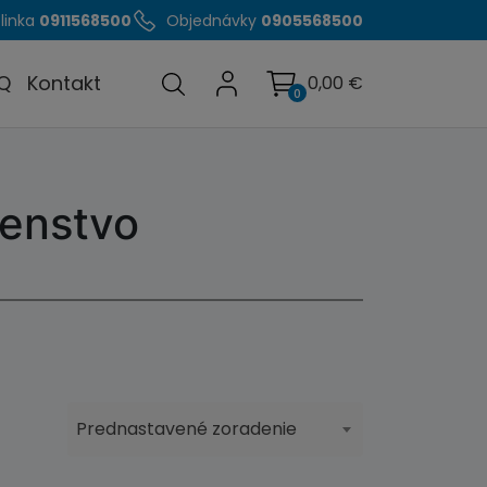
linka
0911568500
Objednávky
0905568500
Q
Kontakt
0,00
€
0
šenstvo
Prednastavené zoradenie