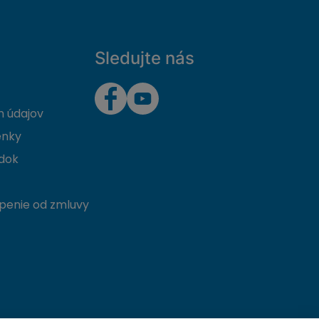
Sledujte nás
 údajov
enky
dok
penie od zmluvy