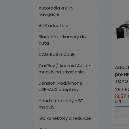
Autorádia a GPS
navigácie
AUX adaptéry
Black box - kamery do
auta
CAN-BUS moduly
CarPlay / Android Auto -
Adapt
moduly na zrkadlenie
pre H
TOYOT
Dension iPod/iPhone-
USB-AUX adaptéry
257 5
13,57
Hands free sady - BT
DPH
moduly
ISO konektory a redukcie