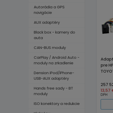
Autorádia a GPS
navigácie
AUX adaptéry
Black box - kamery do
auta
CAN-BUS moduly
CarPlay / Android Auto -
Adapt
moduly na zrkadlenie
pre H
TOYOT
Dension iPod/iPhone-
USB-AUX adaptéry
257 5
Hands free sady - BT
13,57
moduly
DPH
ISO konektory a redukcie