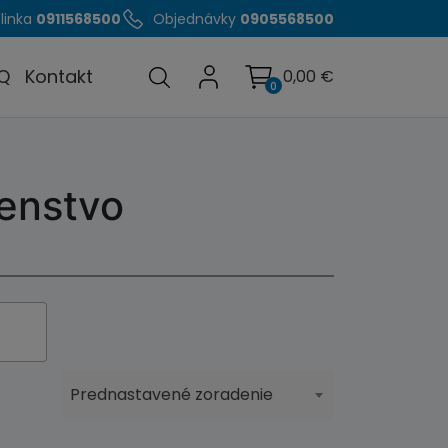
linka
0911568500
Objednávky
0905568500
Q
Kontakt
0,00
€
0
enstvo
Prednastavené zoradenie