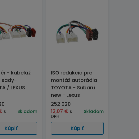
ér - kabeláž
ISO redukcia pre
F sady-
montáž autorádia
A / LEXUS
TOYOTA - Subaru
new - Lexus
20
252 020
€
12,07
€
s
Skladom
s
Skladom
DPH
Kúpiť
Kúpiť