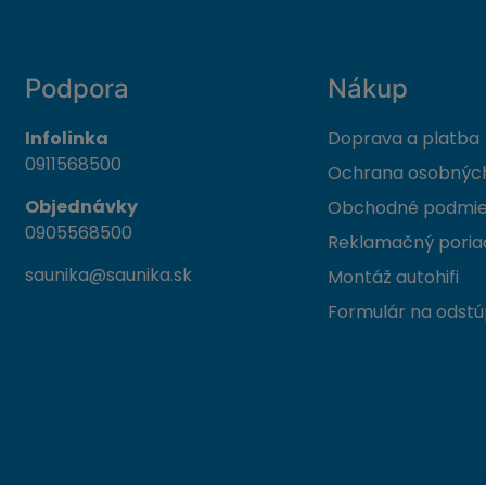
Podpora
Nákup
Infolinka
Doprava a platba
0911568500
Ochrana osobných
Objednávky
Obchodné podmi
0905568500
Reklamačný poria
saunika@saunika.sk
Montáž autohifi
Formulár na odstú