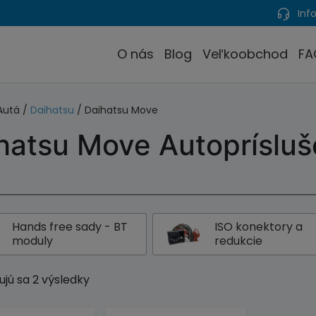
Info
O nás
Blog
Veľkoobchod
FA
Autá /
Daihatsu
/ Daihatsu Move
hatsu Move Autoprísluš
Hands free sady - BT
ISO konektory a
moduly
redukcie
jú sa 2 výsledky