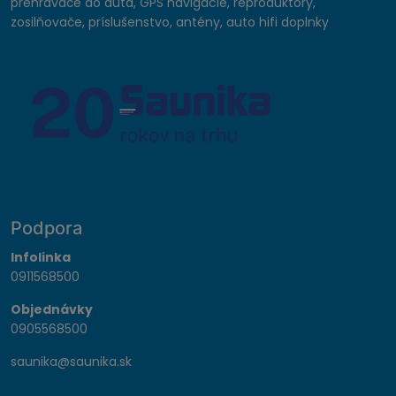
prehrávače do auta, GPS navigácie, reproduktory,
zosilňovače, príslušenstvo, antény, auto hifi doplnky
Podpora
Infolinka
0911568500
Objednávky
0905568500
saunika@saunika.sk