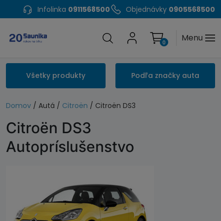
Infolinka
0911568500
Objednávky
0905568500
Menu
0
Všetky produkty
Podľa značky auta
Domov
/ Autá /
Citroën
/ Citroën DS3
Citroën DS3
Autopríslušenstvo