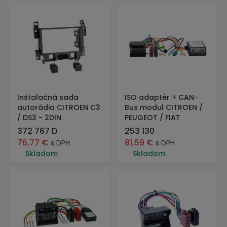
Inštalačná sada
ISO adaptér + CAN-
autorádia CITROEN C3
Bus modul CITROEN /
/ DS3 - 2DIN
PEUGEOT / FIAT
372 767 D
253 130
76,77
€
81,59
€
s DPH
s DPH
Skladom
Skladom