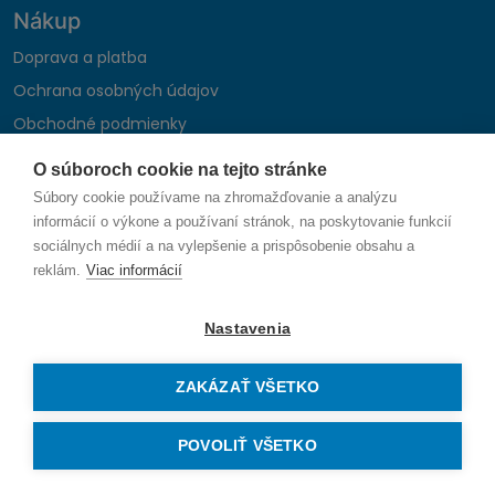
Nákup
Doprava a platba
Ochrana osobných údajov
Obchodné podmienky
Reklamačný poriadok
O súboroch cookie na tejto stránke
Montáž autohifi
Súbory cookie používame na zhromažďovanie a analýzu
Formulár na odstúpenie od zmluvy
informácií o výkone a používaní stránok, na poskytovanie funkcií
sociálnych médií a na vylepšenie a prispôsobenie obsahu a
reklám.
Viac informácií
Sledujte nás
Nastavenia
ZAKÁZAŤ VŠETKO
© 2026 SAUNIKA spol. s r.o. Zlatovská 1783, 911 05 Trenčín
Vytvorené na mieru od
denva.sk
POVOLIŤ VŠETKO
Právo na odstúpenie od zmluvy — odoslať žiadosť o odstúpenie