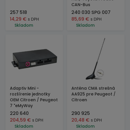
CAN-Bus
257 518
240 030 SPG 007
14,29
€
85,69
€
s DPH
s DPH
Skladom
Skladom
Adaptiv Mini -
Anténa CMA strešná
rozšírenie jednotky
AA925 pre Peugeot /
OEM Citroen / Peugeot
Citroen
7 "eMyWay
220 640
290 925
204,59
€
20,48
€
s DPH
s DPH
Skladom
Skladom