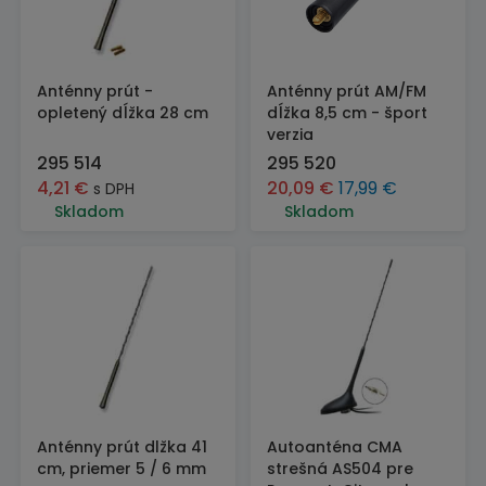
Anténny prút -
Anténny prút AM/FM
opletený dĺžka 28 cm
dĺžka 8,5 cm - šport
verzia
295 514
295 520
4,21
€
20,09
€
17,99
€
s DPH
Skladom
Skladom
Anténny prút dlžka 41
Autoanténa CMA
cm, priemer 5 / 6 mm
strešná AS504 pre