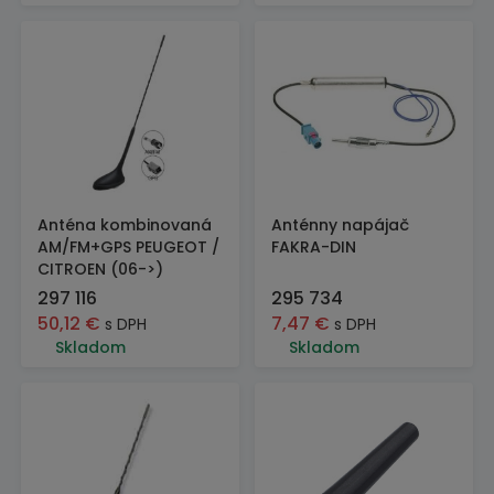
Anténa kombinovaná
Anténny napájač
AM/FM+GPS PEUGEOT /
FAKRA-DIN
CITROEN (06->)
297 116
295 734
50,12
€
7,47
€
s DPH
s DPH
Skladom
Skladom