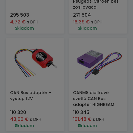
Peugeot-Citroen bez
zosilovača
295 503
271 504
4,72
€
16,39
€
s DPH
s DPH
Skladom
Skladom
CAN Bus adaptér -
CANM8 diaľkové
výstup 12V
svetlá CAN Bus
adaptér HIGHBEAM
110 320
110 345
43,00
€
101,48
€
s DPH
s DPH
Skladom
Skladom