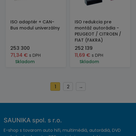
ISO adaptér + CAN-
ISO redukcia pre
Bus modul univerzálny
montáž autorádia -
PEUGEOT / CITROEN /
FIAT (FAKRA)
253 300
252 139
71,34
€
11,69
€
s DPH
s DPH
Skladom
Skladom
1
2
→
SAUNIKA spol. s r.o.
E-shop s tovarom auto hifi, multimédiá, autorádiá, DVD