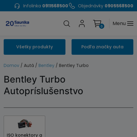
Infolinka
0911568500
Objednávky
0905568500
Menu
0
Všetky produkty
Podľa značky auta
Domov
/ Autá /
Bentley
/ Bentley Turbo
Bentley Turbo
Autopríslušenstvo
ISO konektory a