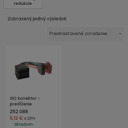
redukcie
Zobrazený jediný výsledok
Prednastavené zoradenie
ISO konektor -
predĺženie
252 088
6,12
€
s DPH
Skladom