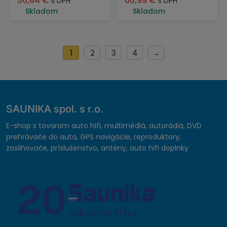
50,84
€
60,99
€
s DPH
s DPH
Skladom
Skladom
1
2
3
4
→
SAUNIKA spol. s r.o.
E-shop s tovarom auto hifi, multimédiá, autorádiá, DVD
prehrávače do auta, GPS navigácie, reproduktory,
zosilňovače, príslušenstvo, antény, auto hifi doplnky