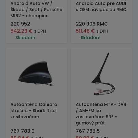
Android Auto VW /
Android Auto pre AUDI
Škoda / Seat / Porsche
s OEM navigáciou RMC.
MIB2 - champion
220 952
220 906 RMC
542,23
€
511,48
€
s DPH
s DPH
Skladom
Skladom
Autoanténa Calearo
Autoanténa MTA- DAB
strešná - Shark II so
/ AM-FM so
zosilovačom
zosilovačom 60° -
gumový prút
767 783 0
767 785 5