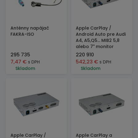
Anténny napájač
Apple CarPlay /
FAKRA-ISO
Android Auto pre Audi
A4, A5,Q5... MIB2 5,8
alebo 7" monitor
295 735
220 910
7,47
€
542,23
€
s DPH
s DPH
Skladom
Skladom
Apple CarPlay /
Apple CarPlay a