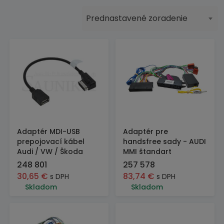
Prednastavené zoradenie
Adaptér MDI-USB
Adaptér pre
prepojovací kábel
handsfree sady - AUDI
Audi / VW / Škoda
MMI štandart
248 801
257 578
30,65
€
83,74
€
s DPH
s DPH
Skladom
Skladom