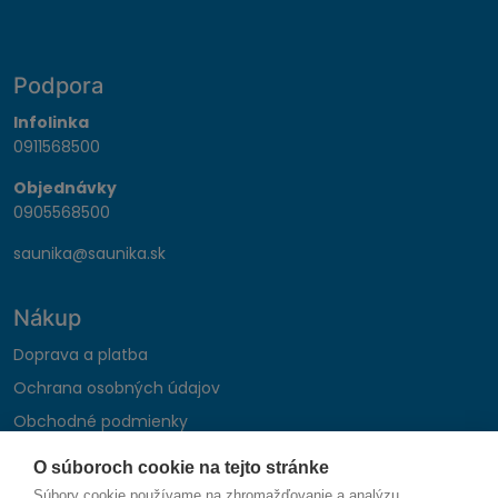
Podpora
Infolinka
0911568500
Objednávky
0905568500
saunika@saunika.sk
Nákup
Doprava a platba
Ochrana osobných údajov
Obchodné podmienky
Reklamačný poriadok
O súboroch cookie na tejto stránke
Montáž autohifi
Súbory cookie používame na zhromažďovanie a analýzu