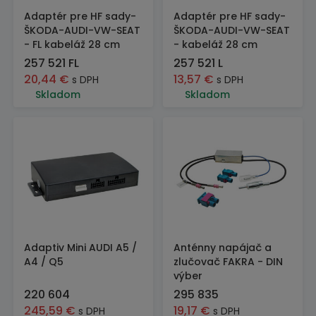
Adaptér pre HF sady-
Adaptér pre HF sady-
ŠKODA-AUDI-VW-SEAT
ŠKODA-AUDI-VW-SEAT
- FL kabeláž 28 cm
- kabeláž 28 cm
257 521 FL
257 521 L
20,44
€
13,57
€
s DPH
s DPH
Skladom
Skladom
Adaptiv Mini AUDI A5 /
Anténny napájač a
A4 / Q5
zlučovač FAKRA - DIN
výber
220 604
295 835
245,59
€
19,17
€
s DPH
s DPH