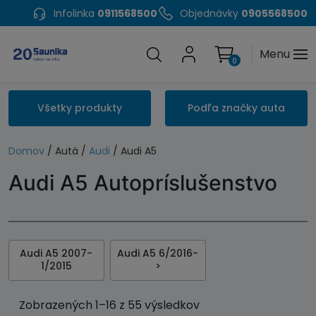
Infolinka
0911568500
Objednávky
0905568500
Menu
0
Všetky produkty
Podľa značky auta
Domov
/ Autá /
Audi
/ Audi A5
Audi A5 Autopríslušenstvo
Audi A5 2007-
Audi A5 6/2016-
1/2015
>
Zobrazených 1–16 z 55 výsledkov