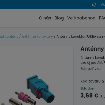
Info
O nás
Blog
Veľkoobchod
FA
Autoantény
/
Anténne konektory
/ Anténny konektor FAKRA sam
Anténny
Anténny konek
ako aj pre AM/
Zobraziť viac
Kód tovaru:
2
Skladom
3,69
€
s 