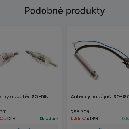
Podobné produkty
nny adaptér ISO-DIN
Anténny napájač ISO-IS
701
295 705
€
5,99
€
s DPH
Skladom
s DPH
Skl