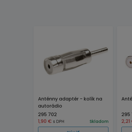
Anténny adaptér - kolík na
Anté
autorádio
295 702
295 
1,90
€
2,21
s DPH
Skladom