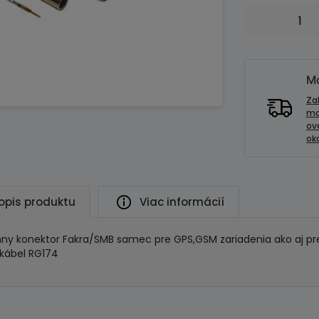
množstvo
Anténny
konektor
FAKRA
samec
Mo
Za
mo
ov
oko
opis produktu
Viac informácií
ny konektor Fakra/SMB samec pre GPS,GSM zariadenia ako aj p
 kábel RG174