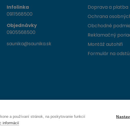
Infolinka
Doprava a platba
0911568500
Ochrana osobných
Objednávky
Obchodné podmi
0905568500
Reklamačný poria
saunika@saunika.sk
Montáž autohifi
Formulár na odstú
 Trenčín
one a používaní stránok, na poskytovanie funkcií
Nastav
c informácií
Právo na odstúpenie od zmluvy — odoslať žiadosť o odstúpenie