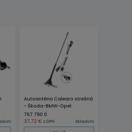
O
Autoanténa Calearo strešná
- Škoda-BMW-Opel.
767 790 0
37,72
€
adom
s DPH
Skladom