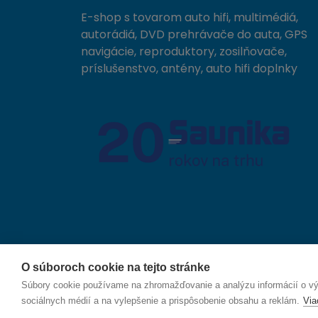
E-shop s tovarom auto hifi, multimédiá,
autorádiá, DVD prehrávače do auta, GPS
navigácie, reproduktory, zosilňovače,
príslušenstvo, antény, auto hifi doplnky
O súboroch cookie na tejto stránke
© 2026 SAUNIKA spol. s r.o. Zlatovská 1783, 911 05
Súbory cookie používame na zhromažďovanie a analýzu informácií o výk
sociálnych médií a na vylepšenie a prispôsobenie obsahu a reklám.
Via