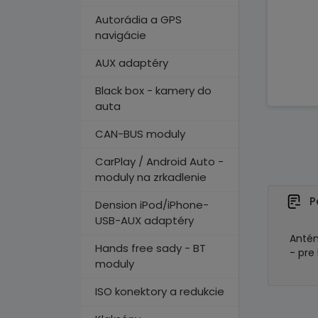
Autorádia a GPS
navigácie
AUX adaptéry
Black box - kamery do
auta
CAN-BUS moduly
CarPlay / Android Auto -
moduly na zrkadlenie
P
Dension iPod/iPhone-
USB-AUX adaptéry
Antén
Hands free sady - BT
- pre
moduly
ISO konektory a redukcie