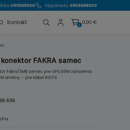
linka
0911568500
Objednávky
0905568500
Q
Kontakt
0,00
€
0
ec
 konektor FAKRA samec
tor Fakra/SMB samec pre GPS,GSM zariadenia
FM antény. - pre kábel RG174
95 636
DPH