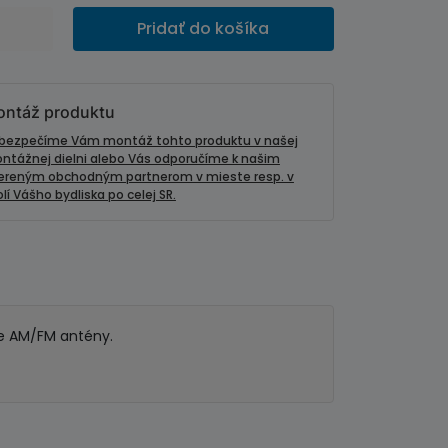
Pridať do košíka
ntáž produktu
bezpečíme Vám montáž tohto produktu v našej
ntážnej dielni alebo Vás odporučíme k našim
ereným obchodným partnerom v mieste resp. v
lí Vášho bydliska po celej SR.
re AM/FM antény.