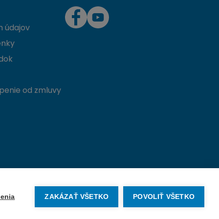
 údajov
enky
dok
penie od zmluvy
Vytvorené na mieru od
denva.sk
enia
ZAKÁZAŤ VŠETKO
POVOLIŤ VŠETKO