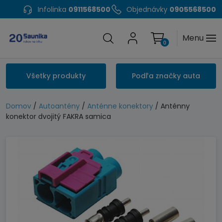
Infolinka
0911568500
Objednávky
0905568500
Menu
0
Všetky produkty
Podľa značky auta
Domov
/
Autoantény
/
Anténne konektory
/ Anténny
konektor dvojitý FAKRA samica