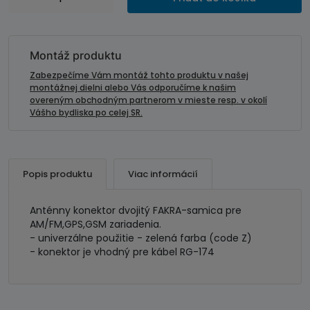
Anténny
konektor
dvojitý
FAKRA
Montáž produktu
samica
Zabezpečíme Vám montáž tohto produktu v našej
montážnej dielni alebo Vás odporučíme k našim
overeným obchodným partnerom v mieste resp. v okolí
Vášho bydliska po celej SR.
Popis produktu
Viac informácií
Anténny konektor dvojitý FAKRA-samica pre
AM/FM,GPS,GSM zariadenia.
- univerzálne použitie - zelená farba (code Z)
- konektor je vhodný pre kábel RG-174