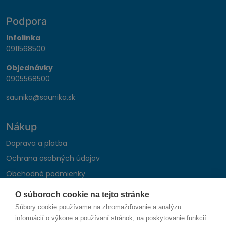
Podpora
Infolinka
0911568500
Objednávky
0905568500
saunika@saunika.sk
Nákup
Doprava a platba
Ochrana osobných údajov
Obchodné podmienky
Reklamačný poriadok
O súboroch cookie na tejto stránke
Montáž autohifi
Súbory cookie používame na zhromažďovanie a analýzu
Formulár na odstúpenie od zmluvy
informácií o výkone a používaní stránok, na poskytovanie funkcií