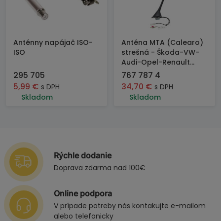
Anténny napájač ISO-
Anténa MTA (Calearo)
ISO
strešná - Škoda-VW-
Audi-Opel-Renault...
295 705
767 787 4
5,99
€
34,70
€
s DPH
s DPH
Skladom
Skladom
Rýchle dodanie
Doprava zdarma nad 100€
Online podpora
V prípade potreby nás kontakujte e-mailom
alebo telefonicky