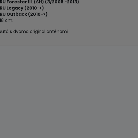
U Forester III. (SH) (3/2008 -2013)
RU Legacy (2010->)
RU Outback (2010->)
 18 cm.
autá s dvoma original anténami