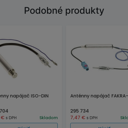
Podobné produkty
nny napájač ISO-DIN
Anténny napájač FAKRA-
 704
295 734
9
€
7,47
€
s DPH
Skladom
s DPH
Skl