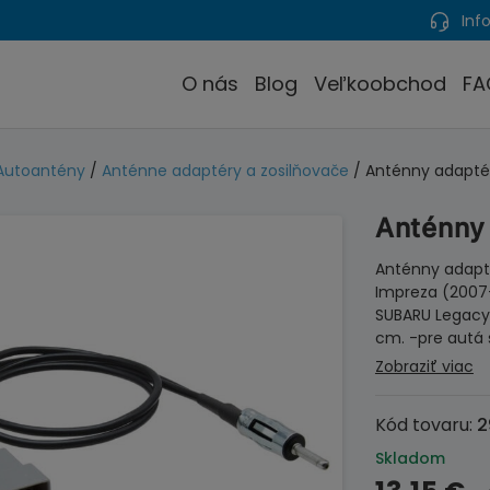
Info
O nás
Blog
Veľkoobchod
FA
Autoantény
/
Anténne adaptéry a zosilňovače
/ Anténny adapté
Anténny
Anténny adapté
Impreza (2007-
SUBARU Legacy 
cm. -pre autá
Zobraziť viac
Kód tovaru:
2
Skladom