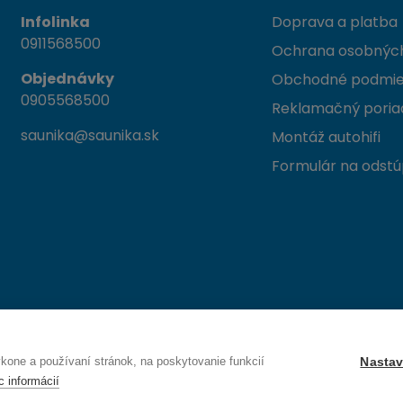
Infolinka
Doprava a platba
0911568500
Ochrana osobných
Objednávky
Obchodné podmi
0905568500
Reklamačný poria
saunika@saunika.sk
Montáž autohifi
Formulár na odstú
 Trenčín
one a používaní stránok, na poskytovanie funkcií
Nastav
c informácií
Právo na odstúpenie od zmluvy — odoslať žiadosť o odstúpenie