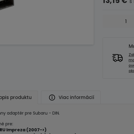
13,15
€
s
množstvo
Anténny
adaptér
SUBARU
(2007-
Mo
>)
Za
mo
ov
oko
opis produktu
Viac informácií
ny adaptér pre Subaru - DIN.
é pre:
RU Impreza (2007->)