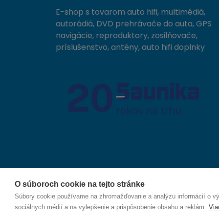
E-shop s tovarom auto hifi, multimédiá,
autorádiá, DVD prehrávače do auta, GPS
navigácie, reproduktory, zosilňovače,
príslušenstvo, antény, auto hifi doplnky
O súboroch cookie na tejto stránke
© 2026 SAUNIKA spol. s r.o. Zlatovská 1783, 911 05
Súbory cookie používame na zhromažďovanie a analýzu informácií o výk
sociálnych médií a na vylepšenie a prispôsobenie obsahu a reklám.
Via