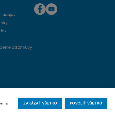
 údajov
enky
dok
penie od zmluvy
Vytvorené na mieru od
denva.sk
enia
ZAKÁZAŤ VŠETKO
POVOLIŤ VŠETKO