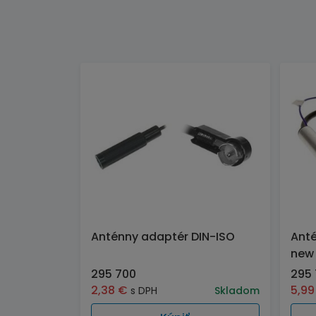
Anténny adaptér DIN-ISO
Anté
new
295 700
295
2,38
€
5,9
s DPH
Skladom