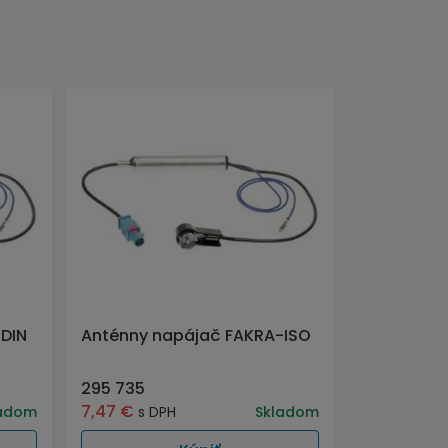
DIN
Anténny napájač FAKRA-ISO
295 735
7,47
€
adom
s DPH
Skladom