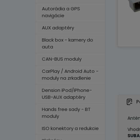
Autorádia a GPS
navigácie
AUX adaptéry
Black box - kamery do
auta
CAN-BUS moduly
CarPlay / Android Auto -
moduly na zrkadlenie
Dension iPod/iPhone-
USB-AUX adaptéry
P
Hands free sady - BT
moduly
Antén
ISO konektory a redukcie
Vhodn
SUBA