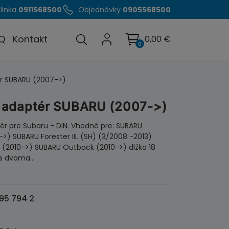
linka
0911568500
Objednávky
0905568500
Q
Kontakt
0,00
€
0
r SUBARU (2007->)
 adaptér SUBARU (2007->)
r pre Subaru - DIN. Vhodné pre: SUBARU
>) SUBARU Forester III. (SH) (3/2008 -2013)
(2010->) SUBARU Outback (2010->) dlžka 18
 s dvoma…
95 794 2