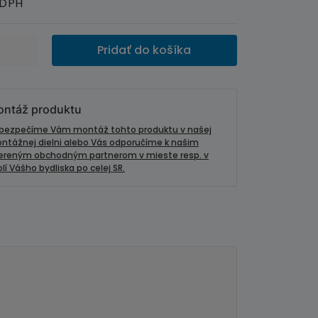
 DPH
Pridať do košíka
ntáž produktu
bezpečíme Vám montáž tohto produktu v našej
ntážnej dielni alebo Vás odporučíme k našim
ereným obchodným partnerom v mieste resp. v
lí Vášho bydliska po celej SR.