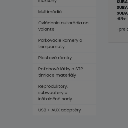
Klaksóny
SUBAR
SUBA
Multimédiá
SUBA
dlžka
Ovládanie autorádia na
volante
-pre 
Parkovacie kamery a
tempomaty
Plastové rámiky
Poťahové látky a STP
tlmiace materiály
Reproduktory,
subwoofery a
inštalačné sady
USB + AUX adaptéry