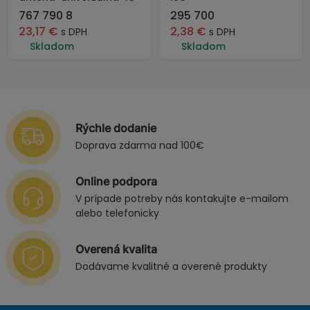
767 790 8
295 700
23,17
€
2,38
€
s DPH
s DPH
Skladom
Skladom
Rýchle dodanie
Doprava zdarma nad 100€
Online podpora
V prípade potreby nás kontakujte e-mailom
alebo telefonicky
Overená kvalita
Dodávame kvalitné a overené produkty