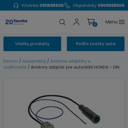
Infolinka
0911568500
Objednávky
0905568500
Menu
0
Všetky produkty
Podľa značky auta
Domov
/
Autoantény
/
Anténne adaptéry a
zosilňovače
/ Anténny adaptér pre autorádiá HONDA – DIN