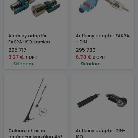
Anténny adaptér
Anténny adaptér FAKRA
FAKRA-ISO samica
- DIN
295 717
295 736
3,27
€
6,78
€
s DPH
s DPH
Skladom
Skladom
Calearo strešná
Anténny adaptér DIN-
anténa-univerzálna 45°
ISO