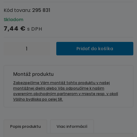
Kód tovaru:
295 831
Skladom
7,44
€
s DPH
množstvo
Pridať do košíka
Anténny
adaptér
pre
autorádiá
Montáž produktu
HONDA
Zabezpečíme Vám montáž tohto produktu v našej
-
montážnej dielni alebo Vás odporučíme k našim
overeným obchodným partnerom v mieste resp. v okolí
DIN
Vášho bydliska po celej SR.
Popis produktu
Viac informácií