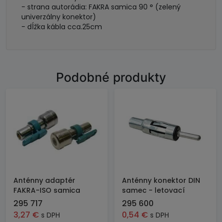
- strana autorádia: FAKRA samica 90 ° (zelený
univerzálny konektor)
- dĺžka kábla cca.25cm
Podobné produkty
Anténny adaptér
Anténny konektor DIN
FAKRA-ISO samica
samec - letovací
295 717
295 600
3,27
€
0,54
€
s DPH
s DPH