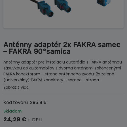
Anténny adaptér 2x FAKRA samec
– FAKRA 90°samica
Anténny adaptér pre inštaláciu autorádia s FAKRA anténnou
zásuvkou do automobilov s dvoma anténami zakončenými
FAKRA konektorom - strana anténneho zvodu: 2x zelené
(univerzálny) FAKRA konektory - samec - strana…
Zobraziť viac
Kód tovaru:
295 815
Skladom
24,29
€
s DPH