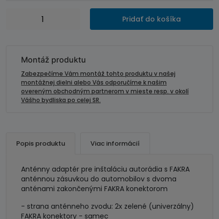
množstvo
Pridať do košíka
Anténny
adaptér
2x
FAKRA
Montáž produktu
samec
Zabezpečíme Vám montáž tohto produktu v našej
-
montážnej dielni alebo Vás odporučíme k našim
overeným obchodným partnerom v mieste resp. v okolí
FAKRA
Vášho bydliska po celej SR.
90°samica
Popis produktu
Viac informácií
Anténny adaptér pre inštaláciu autorádia s FAKRA
anténnou zásuvkou do automobilov s dvoma
anténami zakončenými FAKRA konektorom
- strana anténneho zvodu: 2x zelené (univerzálny)
FAKRA konektory - samec