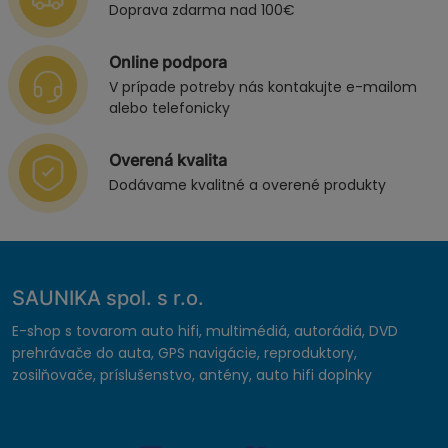
Doprava zdarma nad 100€
Online podpora
V prípade potreby nás kontakujte e-mailom
alebo telefonicky
Overená kvalita
Dodávame kvalitné a overené produkty
SAUNIKA spol. s r.o.
E-shop s tovarom auto hifi, multimédiá, autorádiá, DVD
prehrávače do auta, GPS navigácie, reproduktory,
zosilňovače, príslušenstvo, antény, auto hifi doplnky