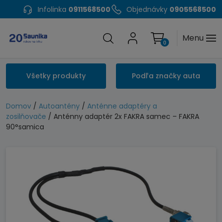
Infolinka
0911568500
Objednávky
0905568500
Menu
0
Všetky produkty
Podľa značky auta
Domov
/
Autoantény
/
Anténne adaptéry a
zosilňovače
/ Anténny adaptér 2x FAKRA samec – FAKRA
90°samica