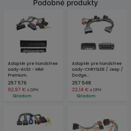
Podobné produkty
Adaptér pre handsfree
Adaptér pre handsfree
sady-AUDI - MMI
sady-CHRYSLER / Jeep /
Premium.
Dodge...
257 576
257 548
92,97
€
22,14
€
s DPH
s DPH
Skladom
Skladom