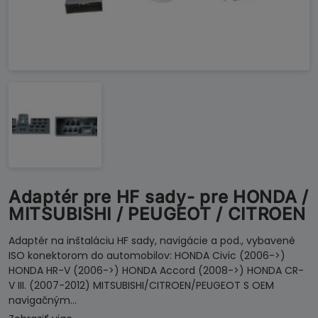
Adaptér pre HF sady- pre HONDA /
MITSUBISHI / PEUGEOT / CITROEN
Adaptér na inštaláciu HF sady, navigácie a pod., vybavené
ISO konektorom do automobilov: HONDA Civic (2006->)
HONDA HR-V (2006->) HONDA Accord (2008->) HONDA CR-
V III. (2007-2012) MITSUBISHI/CITROEN/PEUGEOT S OEM
navigačným…