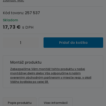
Zobraziť viac
Kód tovaru:
257 537
Skladom
17,73
€
s DPH
množstvo
Pridať do košíka
Adaptér
pre
HF
sady-
Montáž produktu
pre
Zabezpečíme Vám montáž tohto produktu v našej
HONDA
montážnej dielni alebo Vás odporučíme k našim
overeným obchodným partnerom v mieste resp. v okolí
/
Vášho bydliska po celej SR.
MITSUBISHI
/
PEUGEOT
/
Popis produktu
Viac informácií