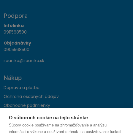
Podpora
Infolinka
0911568500
Objednávky
0905568500
saunika@saunika.sk
Nákup
Doprava a platba
Ochrana osobných údajov
Obchodné podmienky
Reklamačný poriadok
O súboroch cookie na tejto stránke
Montáž autohifi
Súbory cookie používame na zhromažďovanie a analýzu
Formulár na odstúpenie od zmluvy
informácií o výkone a používaní stránok, na poskytovanie funkcií