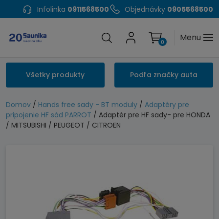
Infolinka
0911568500
Objednávky
0905568500
Menu
0
Všetky produkty
Podľa značky auta
Domov
/
Hands free sady - BT moduly
/
Adaptéry pre
pripojenie HF sád PARROT
/ Adaptér pre HF sady- pre HONDA
/ MITSUBISHI / PEUGEOT / CITROEN