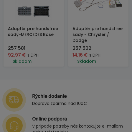
Adaptér pre handsfree
Adaptér pre handsfree
sady-MERCEDES Bose
sady - Chrysler /
Dodge
257 581
257 502
92,97
€
14,16
€
s DPH
s DPH
Skladom
Skladom
Rýchle dodanie
Doprava zdarma nad 100€
Online podpora
V prípade potreby nás kontakujte e-mailom